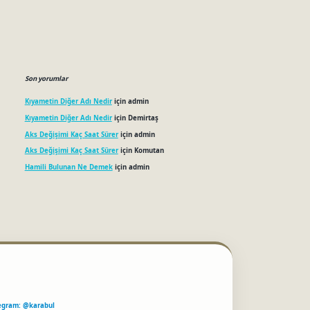
Son yorumlar
Kıyametin Diğer Adı Nedir
için
admin
Kıyametin Diğer Adı Nedir
için
Demirtaş
Aks Değişimi Kaç Saat Sürer
için
admin
Aks Değişimi Kaç Saat Sürer
için
Komutan
Hamili Bulunan Ne Demek
için
admin
egram: @karabul