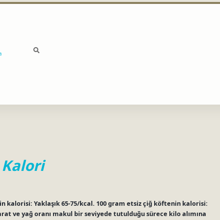
a
 Kalori
in kalorisi: Yaklaşık 65-75/kcal. 100 gram etsiz çiğ köftenin kalorisi:
arat ve yağ oranı makul bir seviyede tutulduğu sürece kilo alımına