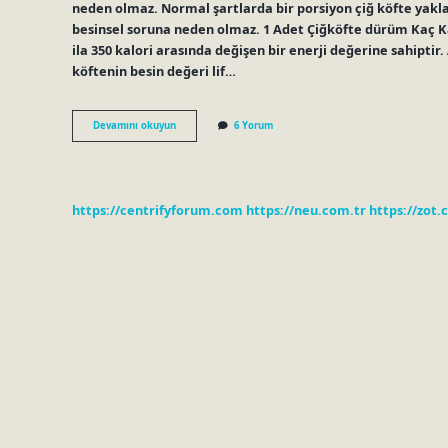
neden olmaz. Normal şartlarda bir porsiyon çiğ köfte yaklaşı
besinsel soruna neden olmaz. 1 Adet Çiğköfte dürüm Kaç Kal
ila 350 kalori arasında değişen bir enerji değerine sahiptir. 
köftenin besin değeri lif…
1
Devamını okuyun
6 Yorum
Adet
Etsiz
Çiğ
Köfte
Kaç
https://centrifyforum.com
https://neu.com.tr
https://zot.
Kalori