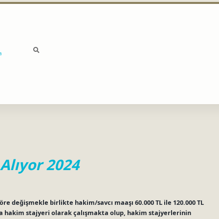
a
Alıyor 2024
e değişmekle birlikte hakim/savcı maaşı 60.000 TL ile 120.000 TL
a hakim stajyeri olarak çalışmakta olup, hakim stajyerlerinin