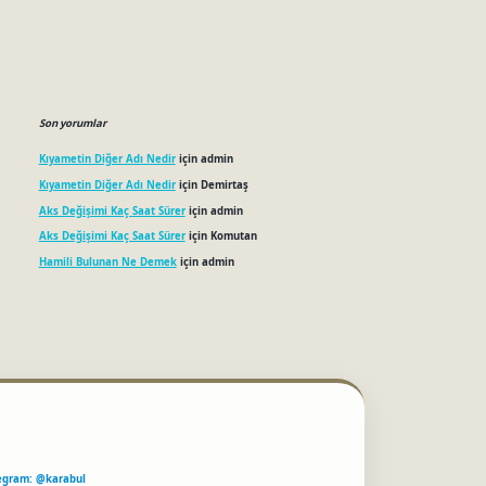
Son yorumlar
Kıyametin Diğer Adı Nedir
için
admin
Kıyametin Diğer Adı Nedir
için
Demirtaş
Aks Değişimi Kaç Saat Sürer
için
admin
Aks Değişimi Kaç Saat Sürer
için
Komutan
Hamili Bulunan Ne Demek
için
admin
egram: @karabul