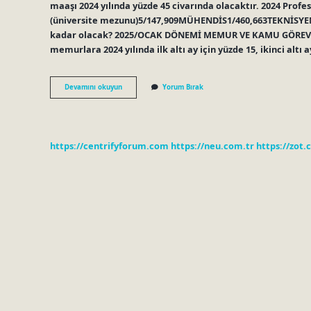
maaşı 2024 yılında yüzde 45 civarında olacaktır. 2024 Pro
(üniversite mezunu)5/147,909MÜHENDİS1/460,663TEKNİSYEN
kadar olacak? 2025/OCAK DÖNEMİ MEMUR VE KAMU GÖREVL
memurlara 2024 yılında ilk altı ay için yüzde 15, ikinci altı ay 
Hakimler
Devamını okuyun
Yorum Bırak
Ne
Kadar
Maaş
Alıyor
2024
https://centrifyforum.com
https://neu.com.tr
https://zot.