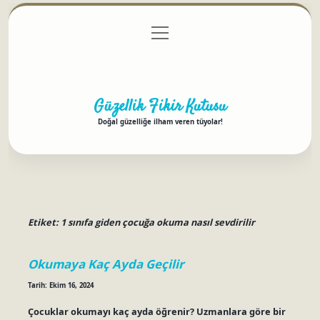
menüyü
Anasayfa
Gizlilik Politikası
Yasal Uyarı
aç
Hakkımızda
Güzellik Fikir Kutusu
Doğal güzelliğe ilham veren tüyolar!
Etiket:
1 sınıfa giden çocuğa okuma nasıl sevdirilir
Okumaya Kaç Ayda Geçilir
Tarih: Ekim 16, 2024
Çocuklar okumayı kaç ayda öğrenir? Uzmanlara göre bir