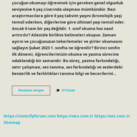
çocuğun okumayı öğrenmek için gereken genel olgunluk
seviyesine 6 yaş civarında ulaşması mümkündür. Bazı
araştırmacılara göre 6 yaş takvim yaşını (kronolojik yaş)
temsil ederken, diğerlerine göre zihinsel yaşı temsil eder.
Ancak 6 tam bir yaş değildir. 1. sınıf okuma hızı nasıl
arttırılır? Ailenizle birlikte kelimeleri okuyun. Zaman
ayırın ve çocuğunuzun tekerlemeler ve şiirler okumasını
sağlayın Şubat 2023 1. sınıfta ne öğrenilir? Birinci sınıfın
ilk dönemi, öğrencilerimizin okuma ve yazma sürecine
odaklandığı bir zamandır. Bu süreç, yazma farkındalığı,
satır çalışması, ses tanıma, ses farkındalığı ve seslerdeki
benzerlik ve farklılıkları tanıma bilgi ve becerilerini…
Okumaya
Devamını okuyun
14 Yorum
Kaç
Ayda
Geçilir
https://centrifyforum.com
https://neu.com.tr
https://zot.com.tr
Sitemap