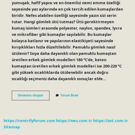
yumuşak, hafif yapısı ve en önemlisi nemi emme özelliği
sayesinde yaz aylarında en çok tercih edilen kumaşlardan
biridir. Nefes alabilen özelliği sayesinde yazın sizi serin
tutar. Hangi gömlek ütü tutmaz? Ütü gerektirmeyen
kumaş isimleri arasında polyester, naylon, spandex, lycra
ve mikrofiber gibi kumaşlar sayılabilir. Bu kumaşlar
kolayca katlanır ve yapılarının elastikiyeti sayesinde
kırışıklıkları hızla düzeltilebilir. Pamuklu gömlek nasıl
ütülenir? Isıya daha dayanıklı olan pamuklu kumaştan
üretilen erkek gömlek modelleri 180 °C’de, keten
kumaştan üretilen erkek gömlek modelleri ise 200-220 °C
gibi yüksek sıcaklıklarda ütülenebilir ancak doğru
sıcaklığı seçmeniz daha dayanıklı sonuçlar elde…
100
Devamını okuyun
Yorum Bırak
Pamuk
Gömlek
Ütü
Tutar
Mı
https://centrifyforum.com
https://neu.com.tr
https://zot.com.tr
Sitemap