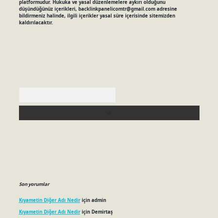
platformudur. Hukuka ve yasal düzenlemelere aykırı olduğunu
düşündüğünüz içerikleri,
backlinkpanelicomtr@gmail.com
adresine
bildirmeniz halinde, ilgili içerikler yasal süre içerisinde sitemizden
kaldırılacaktır.
Arama
Son yorumlar
Kıyametin Diğer Adı Nedir
için
admin
Kıyametin Diğer Adı Nedir
için
Demirtaş