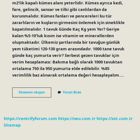
m2’lik kapalı kümes alanı yeterlidir. Kümes ayrıca kedi,
fare, gelincik, sansar ve tilki gibi canlılardan da
korunmalıdır. Kümes fanları ve pencereleri bu tür
zararlıların ve kuşların girmesini önlemek için sineklikle
kapatılmalıdır. 1 tavuk Günde Kaç Kg yem Yer? Geriye
kalan %5-10’luk kısım ise vitamin ve minerallerden
oluşmaktadır. Ülkemiz şartlarında bir tavuğun günlük
yem tüketimi 120-130 gram arasındadır. 1000 tane tavuk
günde kaç yumurta verir? Serbest gezen tavuklar için
verim hesaplaması: Bakıma bağlı olarak 1000 tavuktan
ortalama 750 ila 950 yumurta elde edilebilir. %85
verimlilik baz alınarak ortalama değeri hesaplayalım.…
1000
Devamını okuyun
Yorum Bırak
Tavuk
Günde
Ne
Kadar
Yem
https://centrifyforum.com
https://neu.com.tr
https://zot.com.tr
Yer
Sitemap