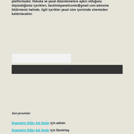
platformudur. Hukuka ve yasal düzenlemelere aykırı olduğunu
düşündüğünüz içerikleri,
backlinkpanelicomtr@gmail.com
adresine
bildirmeniz halinde, ilgili içerikler yasal süre içerisinde sitemizden
kaldırılacaktır.
Arama
Son yorumlar
Kıyametin Diğer Adı Nedir
için
admin
Kıyametin Diğer Adı Nedir
için
Demirtaş