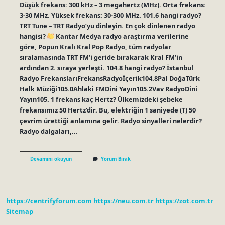
Düşük frekans: 300 kHz – 3 megahertz (MHz). Orta frekans:
3-30 MHz. Yüksek frekans: 30-300 MHz. 101.6 hangi radyo?
TRT Tune – TRT Radyo’yu dinleyin. En çok dinlenen radyo
hangisi?
Kantar Medya radyo araştırma verilerine
göre, Popun Kralı Kral Pop Radyo, tüm radyolar
sıralamasında TRT FM’i geride bırakarak Kral FM’in
ardından 2. sıraya yerleşti. 104.8 hangi radyo? İstanbul
Radyo FrekanslarıFrekansRadyoİçerik104.8Pal DoğaTürk
Halk Müziği105.0Ahlaki FMDini Yayın105.2Vav RadyoDini
Yayın105. 1 frekans kaç Hertz? Ülkemizdeki şebeke
frekansımız 50 Hertz’dir. Bu, elektriğin 1 saniyede (T) 50
çevrim ürettiği anlamına gelir. Radyo sinyalleri nelerdir?
Radyo dalgaları,…
Radyo
Devamını okuyun
Yorum Bırak
Frekansı
Ne
Kadar
https://centrifyforum.com
https://neu.com.tr
https://zot.com.tr
Sitemap