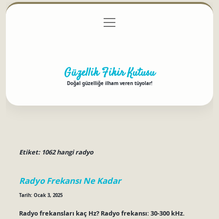
menüyü
Anasayfa
Gizlilik Politikası
Yasal Uyarı
aç
Hakkımızda
Güzellik Fikir Kutusu
Doğal güzelliğe ilham veren tüyolar!
Etiket:
1062 hangi radyo
Radyo Frekansı Ne Kadar
Tarih: Ocak 3, 2025
Radyo frekansları kaç Hz? Radyo frekansı: 30-300 kHz.