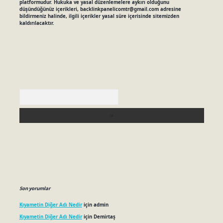
platformudur. Hukuka ve yasal düzenlemelere aykırı olduğunu
düşündüğünüz içerikleri,
backlinkpanelicomtr@gmail.com
adresine
bildirmeniz halinde, ilgili içerikler yasal süre içerisinde sitemizden
kaldırılacaktır.
Arama
Son yorumlar
Kıyametin Diğer Adı Nedir
için
admin
Kıyametin Diğer Adı Nedir
için
Demirtaş