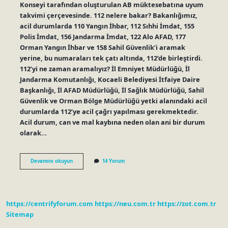
Konseyi tarafından oluşturulan AB müktesebatına uyum
takvimi çerçevesinde. 112 nelere bakar? Bakanlığımız,
acil durumlarda 110 Yangın İhbar, 112 Sıhhi İmdat, 155
Polis İmdat, 156 Jandarma İmdat, 122 Alo AFAD, 177
Orman Yangın İhbar ve 158 Sahil Güvenlik’i aramak
yerine, bu numaraları tek çatı altında, 112’de birleştirdi.
112’yi ne zaman aramalıyız? İl Emniyet Müdürlüğü, İl
Jandarma Komutanlığı, Kocaeli Belediyesi İtfaiye Daire
Başkanlığı, İl AFAD Müdürlüğü, İl Sağlık Müdürlüğü, Sahil
Güvenlik ve Orman Bölge Müdürlüğü yetki alanındaki acil
durumlarda 112’ye acil çağrı yapılması gerekmektedir.
Acil durum, can ve mal kaybına neden olan ani bir durum
olarak…
Hangi
Devamını okuyun
14 Yorum
Durumlarda
112
Aranir
https://centrifyforum.com
https://neu.com.tr
https://zot.com.tr
Sitemap