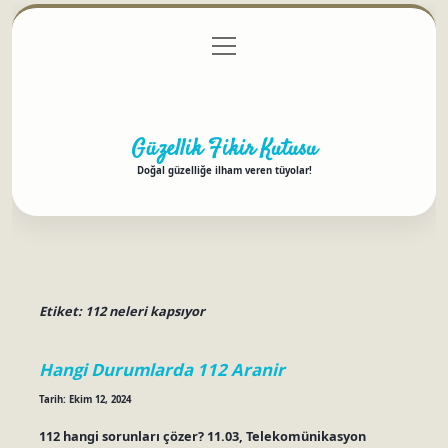
menüyü
Anasayfa
Gizlilik Politikası
Yasal Uyarı
aç
Hakkımızda
Güzellik Fikir Kutusu
Doğal güzelliğe ilham veren tüyolar!
Etiket:
112 neleri kapsıyor
Hangi Durumlarda 112 Aranir
Tarih: Ekim 12, 2024
112 hangi sorunları çözer? 11.03, Telekomünikasyon