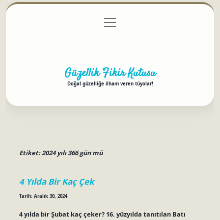
menüyü
Anasayfa
Gizlilik Politikası
Yasal Uyarı
aç
Hakkımızda
Güzellik Fikir Kutusu
Doğal güzelliğe ilham veren tüyolar!
Etiket:
2024 yılı 366 gün mü
4 Yılda Bir Kaç Çek
Tarih: Aralık 30, 2024
4 yılda bir Şubat kaç çeker? 16. yüzyılda tanıtılan Batı