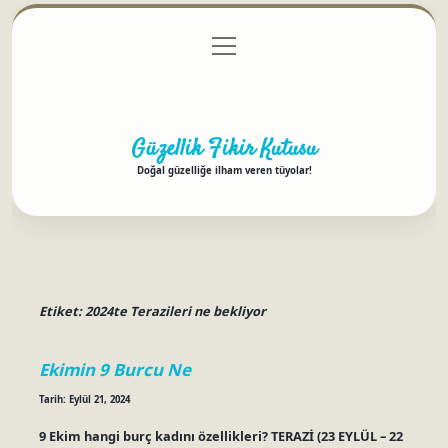
menüyü
Anasayfa
Gizlilik Politikası
Yasal Uyarı
aç
Hakkımızda
Güzellik Fikir Kutusu
Doğal güzelliğe ilham veren tüyolar!
Etiket:
2024te Terazileri ne bekliyor
Ekimin 9 Burcu Ne
Tarih: Eylül 21, 2024
9 Ekim hangi burç kadını özellikleri? TERAZİ (23 EYLÜL – 22