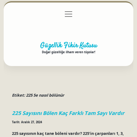
menüyü
Anasayfa
Gizlilik Politikası
Yasal Uyarı
aç
Hakkımızda
Güzellik Fikir Kutusu
Doğal güzelliğe ilham veren tüyolar!
Etiket:
225 5e nasıl bölünür
225 Sayısını Bölen Kaç Farklı Tam Sayı Vardır
Tarih: Aralık 27, 2024
225 sayısının kaç tane böleni vardır? 225’in çarpanları 1, 3,