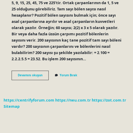
5, 9, 15, 25, 45, 75 ve 225’tir. Ortak çarpanlarının da 1, 5 ve
25 olduğunu görebiliriz. Tam sayı bölen sayısı nasıl
hesaplanır? Pozitif bölen sayısını bulmak için; önce sayı
asal çarpanlarına ayrılır ve asal çarpanların kuvvetleri
olarak yazılır. Örneğin; 60 sayısı; 2(2) x 3 x 5 olarak yazılır.
Bir veya daha fazla üssün çarpımı pozitif bölenlerin
sayısını verir. 200 sayısının kaç tane pozitif tam sayı böleni
vardır? 200 sayısının çarpanlarını ve bölenlerini nasıl
bulabilirim? 200 sayısı şu şekilde yazılabilir: = 2.100 =
2.2.2.5.5 = 23.52. Bu işlem 200 sayısının…
225
Devamını okuyun
Yorum Bırak
Sayısını
Bölen
Kaç
Farklı
Tam
https://centrifyforum.com
https://neu.com.tr
https://zot.com.tr
Sayı
Vardır
Sitemap