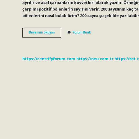
ayrılır ve asal çarpanların kuvvetleri olarak yazılır. Örneğin;
çarpımı pozitif bölenlerin sayısını verir. 200 sayısının kaç t
bölenlerini nasıl bulabilirim? 200 sayısı şu şekilde yazılabilir
225
Devamını okuyun
Yorum Bırak
Sayısını
Bölen
Kaç
Farklı
Tam
https://centrifyforum.com
https://neu.com.tr
https://zot.
Sayı
Vardır