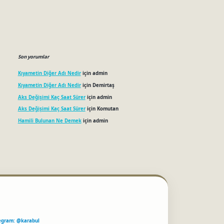
Son yorumlar
Kıyametin Diğer Adı Nedir
için
admin
Kıyametin Diğer Adı Nedir
için
Demirtaş
Aks Değişimi Kaç Saat Sürer
için
admin
Aks Değişimi Kaç Saat Sürer
için
Komutan
Hamili Bulunan Ne Demek
için
admin
egram: @karabul