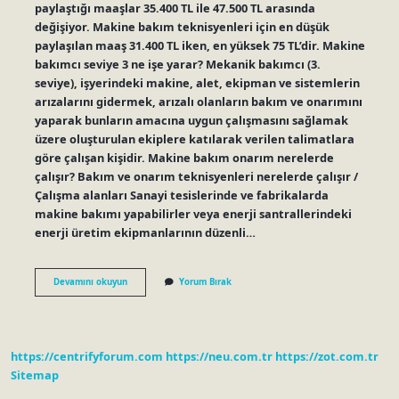
paylaştığı maaşlar 35.400 TL ile 47.500 TL arasında
değişiyor. Makine bakım teknisyenleri için en düşük
paylaşılan maaş 31.400 TL iken, en yüksek 75 TL’dir. Makine
bakımcı seviye 3 ne işe yarar? Mekanik bakımcı (3.
seviye), işyerindeki makine, alet, ekipman ve sistemlerin
arızalarını gidermek, arızalı olanların bakım ve onarımını
yaparak bunların amacına uygun çalışmasını sağlamak
üzere oluşturulan ekiplere katılarak verilen talimatlara
göre çalışan kişidir. Makine bakım onarım nerelerde
çalışır? Bakım ve onarım teknisyenleri nerelerde çalışır /
Çalışma alanları Sanayi tesislerinde ve fabrikalarda
makine bakımı yapabilirler veya enerji santrallerindeki
enerji üretim ekipmanlarının düzenli…
Makine
Devamını okuyun
Yorum Bırak
Bakımcı
Ne
Iş
Yapar
https://centrifyforum.com
https://neu.com.tr
https://zot.com.tr
Sitemap