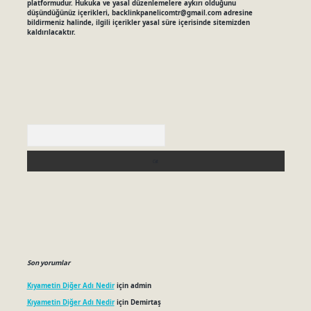
platformudur. Hukuka ve yasal düzenlemelere aykırı olduğunu
düşündüğünüz içerikleri,
backlinkpanelicomtr@gmail.com
adresine
bildirmeniz halinde, ilgili içerikler yasal süre içerisinde sitemizden
kaldırılacaktır.
Arama
Son yorumlar
Kıyametin Diğer Adı Nedir
için
admin
Kıyametin Diğer Adı Nedir
için
Demirtaş