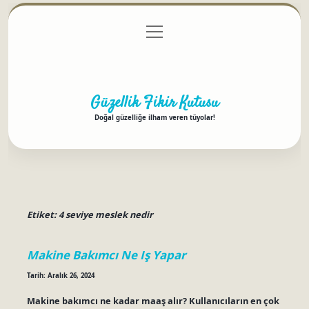
menüyü
Anasayfa
Gizlilik Politikası
Yasal Uyarı
aç
Hakkımızda
Güzellik Fikir Kutusu
Doğal güzelliğe ilham veren tüyolar!
Etiket:
4 seviye meslek nedir
Makine Bakımcı Ne Iş Yapar
Tarih: Aralık 26, 2024
Makine bakımcı ne kadar maaş alır? Kullanıcıların en çok