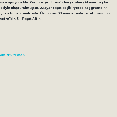
ası opsiyoneldir. Cumhuriyet Lirası’ndan yapılmış 24 ayar beş bir
mesiyle oluşturulmuştur. 22 ayar reşat beşibiryerde kaç gramdır?
çlı da kullanılmaktadır. Ürünümüz 22 ayar altından üretilmiş olup
etre”dir. 5’li Reşat Altın…
com.tr
Sitemap