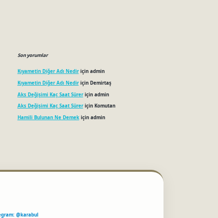
Son yorumlar
Kıyametin Diğer Adı Nedir
için
admin
Kıyametin Diğer Adı Nedir
için
Demirtaş
Aks Değişimi Kaç Saat Sürer
için
admin
Aks Değişimi Kaç Saat Sürer
için
Komutan
Hamili Bulunan Ne Demek
için
admin
egram: @karabul