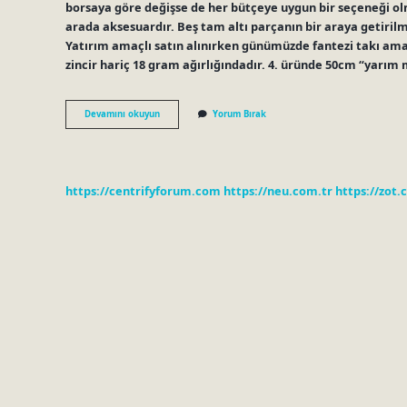
borsaya göre değişse de her bütçeye uygun bir seçeneği olm
arada aksesuardır. Beş tam altı parçanın bir araya getiril
Yatırım amaçlı satın alınırken günümüzde fantezi takı ama
zincir hariç 18 gram ağırlığındadır. 4. üründe 50cm “yarım m
Beşibiryerde
Devamını okuyun
Yorum Bırak
Kaç
Ayar
Olur
https://centrifyforum.com
https://neu.com.tr
https://zot.