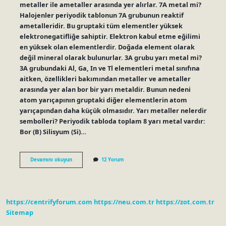
metaller ile ametaller arasında yer alırlar. 7A metal mi?
Halojenler periyodik tablonun 7A grubunun reaktif
ametalleridir. Bu gruptaki tüm elementler yüksek
elektronegatifliğe sahiptir. Elektron kabul etme eğilimi
en yüksek olan elementlerdir. Doğada element olarak
değil mineral olarak bulunurlar. 3A grubu yarı metal mi?
3A grubundaki Al, Ga, In ve Tl elementleri metal sınıfına
aitken, özellikleri bakımından metaller ve ametaller
arasında yer alan bor bir yarı metaldir. Bunun nedeni
atom yarıçapının gruptaki diğer elementlerin atom
yarıçapından daha küçük olmasıdır. Yarı metaller nelerdir
sembolleri? Periyodik tabloda toplam 8 yarı metal vardır:
Bor (B) Silisyum (Si)…
7A
Devamını okuyun
12 Yorum
Grubu
Yarı
Metal
Midir
https://centrifyforum.com
https://neu.com.tr
https://zot.com.tr
Sitemap