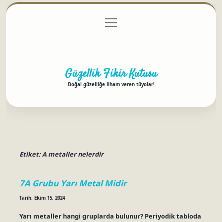
menüyü
Anasayfa
Gizlilik Politikası
Yasal Uyarı
aç
Hakkımızda
Güzellik Fikir Kutusu
Doğal güzelliğe ilham veren tüyolar!
Etiket:
A metaller nelerdir
7A Grubu Yarı Metal Midir
Tarih: Ekim 15, 2024
Yarı metaller hangi gruplarda bulunur? Periyodik tabloda