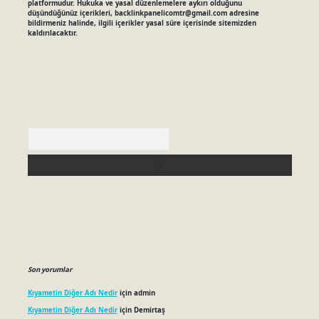
platformudur. Hukuka ve yasal düzenlemelere aykırı olduğunu
düşündüğünüz içerikleri,
backlinkpanelicomtr@gmail.com
adresine
bildirmeniz halinde, ilgili içerikler yasal süre içerisinde sitemizden
kaldırılacaktır.
Arama
Son yorumlar
Kıyametin Diğer Adı Nedir
için
admin
Kıyametin Diğer Adı Nedir
için
Demirtaş