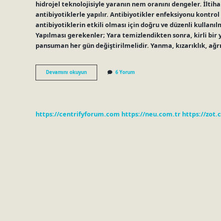
hidrojel teknolojisiyle yaranın nem oranını dengeler. İltiha
antibiyotiklerle yapılır. Antibiyotikler enfeksiyonu kontrol 
antibiyotiklerin etkili olması için doğru ve düzenli kullanı
Yapılması gerekenler; Yara temizlendikten sonra, kirli bir
pansuman her gün değiştirilmelidir. Yanma, kızarıklık, ağrı
Iltihaplı
Devamını okuyun
6 Yorum
Yaraya
Hangi
Merhem
Sürülür
https://centrifyforum.com
https://neu.com.tr
https://zot.