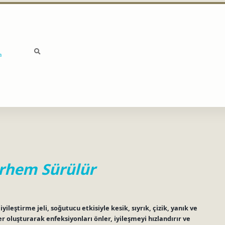
a
erhem Sürülür
ileştirme jeli, soğutucu etkisiyle kesik, sıyrık, çizik, yanık ve
er oluşturarak enfeksiyonları önler, iyileşmeyi hızlandırır ve