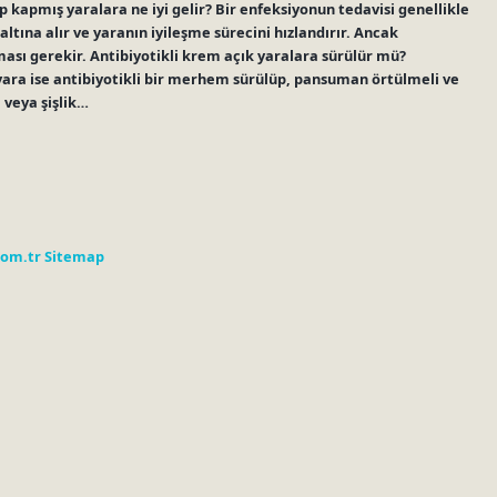
p kapmış yaralara ne iyi gelir? Bir enfeksiyonun tedavisi genellikle
altına alır ve yaranın iyileşme sürecini hızlandırır. Ancak
lması gerekir. Antibiyotikli krem açık yaralara sürülür mü?
 yara ise antibiyotikli bir merhem sürülüp, pansuman örtülmeli ve
 veya şişlik…
com.tr
Sitemap