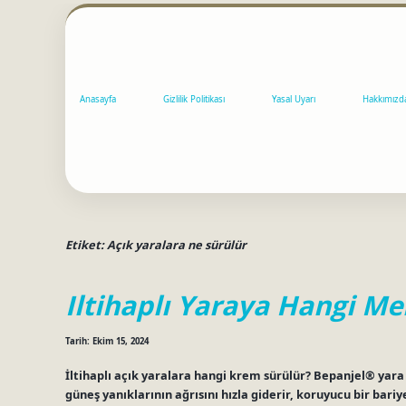
Anasayfa
Gizlilik Politikası
Yasal Uyarı
Hakkımızd
Etiket:
Açık yaralara ne sürülür
Iltihaplı Yaraya Hangi M
Tarih: Ekim 15, 2024
İltihaplı açık yaralara hangi krem sürülür? Bepanjel® yara iy
güneş yanıklarının ağrısını hızla giderir, koruyucu bir bariy