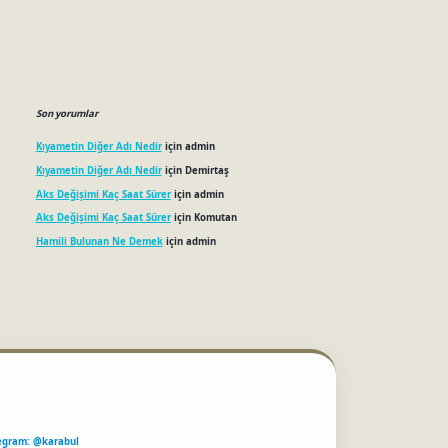
Son yorumlar
Kıyametin Diğer Adı Nedir
için
admin
Kıyametin Diğer Adı Nedir
için
Demirtaş
Aks Değişimi Kaç Saat Sürer
için
admin
Aks Değişimi Kaç Saat Sürer
için
Komutan
Hamili Bulunan Ne Demek
için
admin
egram: @karabul