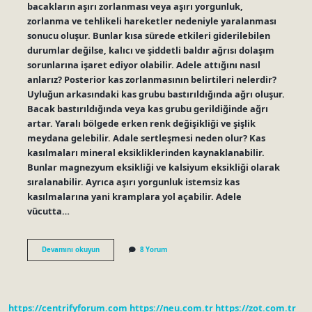
bacakların aşırı zorlanması veya aşırı yorgunluk,
zorlanma ve tehlikeli hareketler nedeniyle yaralanması
sonucu oluşur. Bunlar kısa sürede etkileri giderilebilen
durumlar değilse, kalıcı ve şiddetli baldır ağrısı dolaşım
sorunlarına işaret ediyor olabilir. Adele attığını nasıl
anlarız? Posterior kas zorlanmasının belirtileri nelerdir?
Uyluğun arkasındaki kas grubu bastırıldığında ağrı oluşur.
Bacak bastırıldığında veya kas grubu gerildiğinde ağrı
artar. Yaralı bölgede erken renk değişikliği ve şişlik
meydana gelebilir. Adale sertleşmesi neden olur? Kas
kasılmaları mineral eksikliklerinden kaynaklanabilir.
Bunlar magnezyum eksikliği ve kalsiyum eksikliği olarak
sıralanabilir. Ayrıca aşırı yorgunluk istemsiz kas
kasılmalarına yani kramplara yol açabilir. Adele
vücutta…
Adele
Devamını okuyun
8 Yorum
Fıtığı
Nedir
https://centrifyforum.com
https://neu.com.tr
https://zot.com.tr