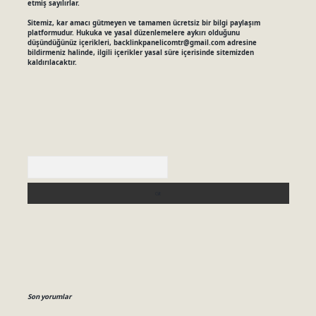
etmiş sayılırlar.
Sitemiz, kar amacı gütmeyen ve tamamen ücretsiz bir bilgi paylaşım
platformudur. Hukuka ve yasal düzenlemelere aykırı olduğunu
düşündüğünüz içerikleri,
backlinkpanelicomtr@gmail.com
adresine
bildirmeniz halinde, ilgili içerikler yasal süre içerisinde sitemizden
kaldırılacaktır.
Arama
Son yorumlar