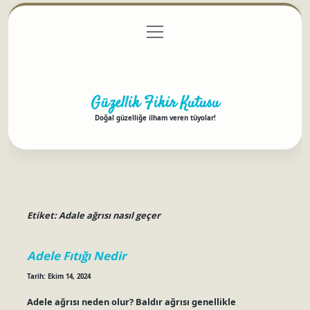
menüyü
Anasayfa
Gizlilik Politikası
Yasal Uyarı
aç
Hakkımızda
Güzellik Fikir Kutusu
Doğal güzelliğe ilham veren tüyolar!
Etiket:
Adale ağrısı nasıl geçer
Adele Fıtığı Nedir
Tarih: Ekim 14, 2024
Adele ağrısı neden olur? Baldır ağrısı genellikle