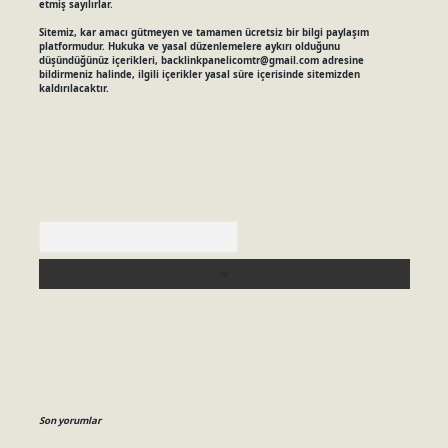
etmiş sayılırlar.
Sitemiz, kar amacı gütmeyen ve tamamen ücretsiz bir bilgi paylaşım
platformudur. Hukuka ve yasal düzenlemelere aykırı olduğunu
düşündüğünüz içerikleri,
backlinkpanelicomtr@gmail.com
adresine
bildirmeniz halinde, ilgili içerikler yasal süre içerisinde sitemizden
kaldırılacaktır.
Arama
Son yorumlar