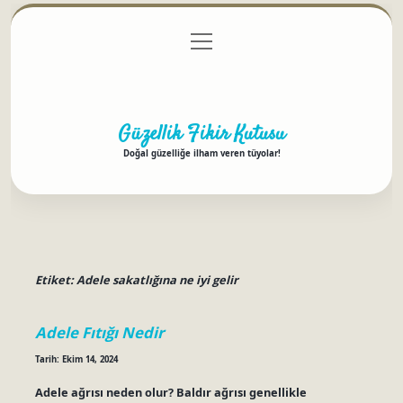
menüyü
Anasayfa
Gizlilik Politikası
Yasal Uyarı
aç
Hakkımızda
Güzellik Fikir Kutusu
Doğal güzelliğe ilham veren tüyolar!
Etiket:
Adele sakatlığına ne iyi gelir
Adele Fıtığı Nedir
Tarih: Ekim 14, 2024
Adele ağrısı neden olur? Baldır ağrısı genellikle