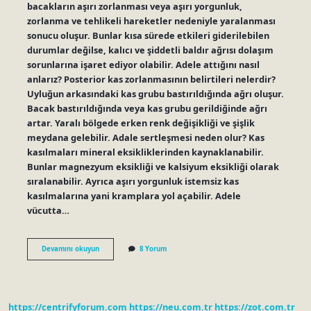
bacakların aşırı zorlanması veya aşırı yorgunluk,
zorlanma ve tehlikeli hareketler nedeniyle yaralanması
sonucu oluşur. Bunlar kısa sürede etkileri giderilebilen
durumlar değilse, kalıcı ve şiddetli baldır ağrısı dolaşım
sorunlarına işaret ediyor olabilir. Adele attığını nasıl
anlarız? Posterior kas zorlanmasının belirtileri nelerdir?
Uyluğun arkasındaki kas grubu bastırıldığında ağrı oluşur.
Bacak bastırıldığında veya kas grubu gerildiğinde ağrı
artar. Yaralı bölgede erken renk değişikliği ve şişlik
meydana gelebilir. Adale sertleşmesi neden olur? Kas
kasılmaları mineral eksikliklerinden kaynaklanabilir.
Bunlar magnezyum eksikliği ve kalsiyum eksikliği olarak
sıralanabilir. Ayrıca aşırı yorgunluk istemsiz kas
kasılmalarına yani kramplara yol açabilir. Adele
vücutta…
Adele
Devamını okuyun
8 Yorum
Fıtığı
Nedir
https://centrifyforum.com
https://neu.com.tr
https://zot.com.tr