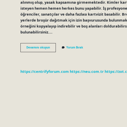
alınmış olup, yasak kapsamına girmemektedir. Kimler kartvi
isteyen hemen hemen herkes bunu yapabilir. İş profesyonelle
öğrenciler, sanatçılar ve daha fazlası kartvizit basabilir. B
yerlerde broşür dağıtmak için izin başvurusunda bulunmak i
örneğini kopyalayıp indirebilir ve boş alanları doldurabilir
bulunabilirsiniz.…
Kartvizit
Devamını okuyun
Yorum Bırak
Dağıtmak
Yasak
Mı
https://centrifyforum.com
https://neu.com.tr
https://zot.