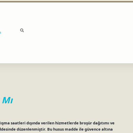
a
 Mı
lışma saatleri dışında verilen hizmetlerde broşür dağıtımı ve
addesinde düzenlenmiştir. Bu husus madde ile güvence altına