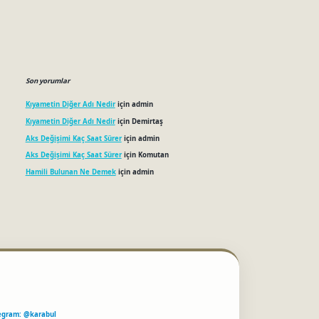
Son yorumlar
Kıyametin Diğer Adı Nedir
için
admin
Kıyametin Diğer Adı Nedir
için
Demirtaş
Aks Değişimi Kaç Saat Sürer
için
admin
Aks Değişimi Kaç Saat Sürer
için
Komutan
Hamili Bulunan Ne Demek
için
admin
egram: @karabul