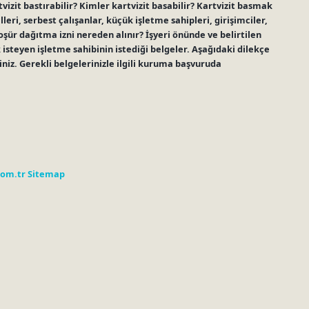
zit bastırabilir? Kimler kartvizit basabilir? Kartvizit basmak
ri, serbest çalışanlar, küçük işletme sahipleri, girişimciler,
roşür dağıtma izni nereden alınır? İşyeri önünde ve belirtilen
steyen işletme sahibinin istediği belgeler. Aşağıdaki dilekçe
siniz. Gerekli belgelerinizle ilgili kuruma başvuruda
com.tr
Sitemap