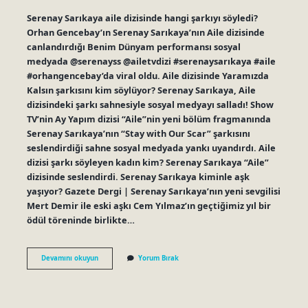
Serenay Sarıkaya aile dizisinde hangi şarkıyı söyledi?
Orhan Gencebay’ın Serenay Sarıkaya’nın Aile dizisinde
canlandırdığı Benim Dünyam performansı sosyal
medyada @serenayss @ailetvdizi #serenaysarıkaya #aile
#orhangencebay’da viral oldu. Aile dizisinde Yaramızda
Kalsın şarkısını kim söylüyor? Serenay Sarıkaya, Aile
dizisindeki şarkı sahnesiyle sosyal medyayı salladı! Show
TV’nin Ay Yapım dizisi “Aile”nin yeni bölüm fragmanında
Serenay Sarıkaya’nın “Stay with Our Scar” şarkısını
seslendirdiği sahne sosyal medyada yankı uyandırdı. Aile
dizisi şarkı söyleyen kadın kim? Serenay Sarıkaya “Aile”
dizisinde seslendirdi. Serenay Sarıkaya kiminle aşk
yaşıyor? Gazete Dergi | Serenay Sarıkaya’nın yeni sevgilisi
Mert Demir ile eski aşkı Cem Yılmaz’ın geçtiğimiz yıl bir
ödül töreninde birlikte…
Serenay
Devamını okuyun
Yorum Bırak
Sarıkaya
Yaramızda
Kalsın
Kendi
Sesi