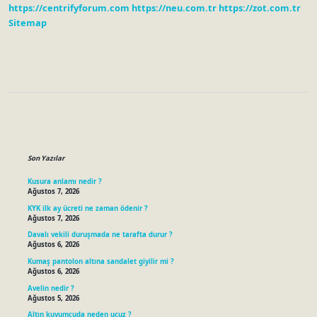
https://centrifyforum.com
https://neu.com.tr
https://zot.com.tr
Mi
Sitemap
Sidebar
Son Yazılar
Kusura anlamı nedir ?
Ağustos 7, 2026
KYK ilk ay ücreti ne zaman ödenir ?
Ağustos 7, 2026
Davalı vekili duruşmada ne tarafta durur ?
Ağustos 6, 2026
Kumaş pantolon altına sandalet giyilir mi ?
Ağustos 6, 2026
Avelin nedir ?
Ağustos 5, 2026
Altın kuyumcuda neden ucuz ?