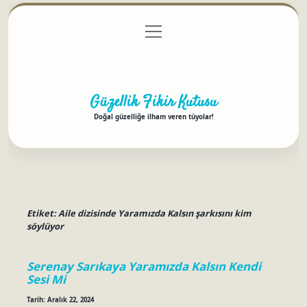
menüyü
Anasayfa
Gizlilik Politikası
Yasal Uyarı
aç
Hakkımızda
Güzellik Fikir Kutusu
Doğal güzelliğe ilham veren tüyolar!
Etiket:
Aile dizisinde Yaramızda Kalsın şarkısını kim
söylüyor
Serenay Sarıkaya Yaramızda Kalsın Kendi
Sesi Mi
Tarih: Aralık 22, 2024