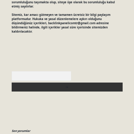
sorumluluğunu taşımakta olup, siteye üye olarak bu sorumluluğu kabul
etmiş sayılırlar.
Sitemiz, kar amacı gütmeyen ve tamamen ücretsiz bir bilgi paylaşım
platformudur. Hukuka ve yasal düzenlemelere aykırı olduğunu
düşündüğünüz içerikleri,
backlinkpanelicomtr@gmail.com
adresine
bildirmeniz halinde, ilgili içerikler yasal süre içerisinde sitemizden
kaldırılacaktır.
Arama
Son yorumlar