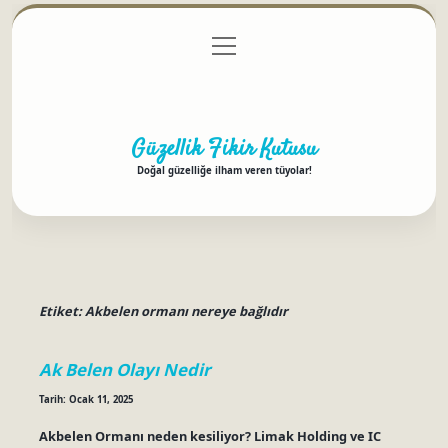
menüyü
Anasayfa
Gizlilik Politikası
Yasal Uyarı
aç
Hakkımızda
Güzellik Fikir Kutusu
Doğal güzelliğe ilham veren tüyolar!
Etiket:
Akbelen ormanı nereye bağlıdır
Ak Belen Olayı Nedir
Tarih: Ocak 11, 2025
Akbelen Ormanı neden kesiliyor? Limak Holding ve IC