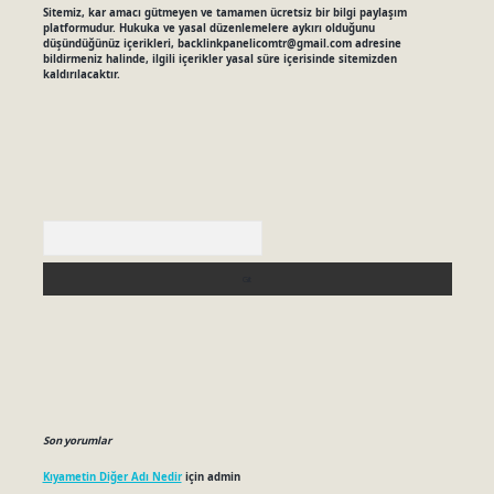
Sitemiz, kar amacı gütmeyen ve tamamen ücretsiz bir bilgi paylaşım
platformudur. Hukuka ve yasal düzenlemelere aykırı olduğunu
düşündüğünüz içerikleri,
backlinkpanelicomtr@gmail.com
adresine
bildirmeniz halinde, ilgili içerikler yasal süre içerisinde sitemizden
kaldırılacaktır.
Arama
Son yorumlar
Kıyametin Diğer Adı Nedir
için
admin