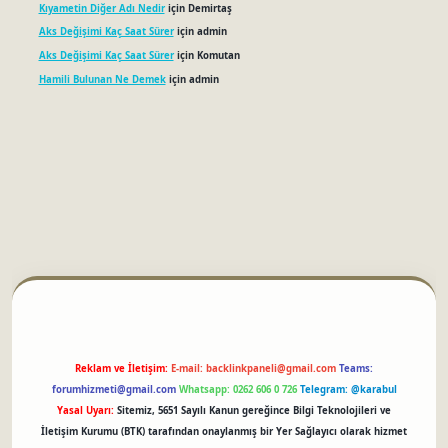
Kıyametin Diğer Adı Nedir
için
Demirtaş
Aks Değişimi Kaç Saat Sürer
için
admin
Aks Değişimi Kaç Saat Sürer
için
Komutan
Hamili Bulunan Ne Demek
için
admin
betci
Reklam ve İletişim:
E-mail:
backlinkpaneli@gmail.com
Teams:
forumhizmeti@gmail.com
Whatsapp: 0262 606 0 726
Telegram: @karabul
Yasal Uyarı:
Sitemiz, 5651 Sayılı Kanun gereğince Bilgi Teknolojileri ve
İletişim Kurumu (BTK) tarafından onaylanmış bir Yer Sağlayıcı olarak hizmet