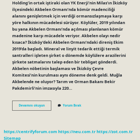
Holding’in ortak iştiraki olan YK Enerji’nin Milas’ın İkizköy
ilçesindeki Akbelen Ormanı’nda kömür madenciliği
alanını genişletmek için verdiği ormansızlaşmaya karşı
yöre halkının mücadelesi sürüyor. Köylüler, 2019 yılından
bu yana Akbelen Ormanı’nda açılması planlanan kömür
madenine karşı mücadele veriyor. Akbelen olayı nedir
kısaca? İkizköy’deki Akbelen Ormanı’ndaki direniş Ekim
2019’da başladı. Mineral ve linyit tedarik ettiği termik
santralleri işleten şirket o dönemde köylülere arazilerini
şirkete satmalarını talep eden bir tebligat gönderdi.
Akbelen nöbetinin başlaması ve İkizköy Çevre
Komitesi’nin kurulması aynı döneme denk geldi. Muğla
Akbelende ne oluyor? Tarım ve Orman Bakanı Bekir
Pakdemirli’nin imzasıyla 220…
Ak
Devamını okuyun
Yorum Bırak
Belen
Olayı
Nedir
https://centrifyforum.com
https://neu.com.tr
https://zot.com.tr
Sitemap