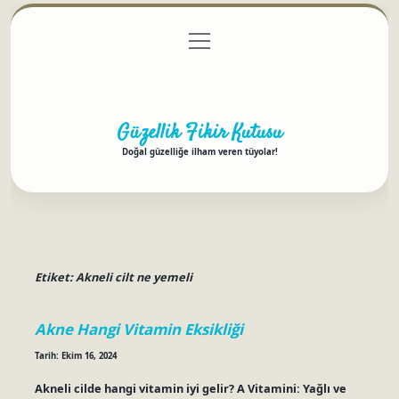
menüyü
Anasayfa
Gizlilik Politikası
Yasal Uyarı
aç
Hakkımızda
Güzellik Fikir Kutusu
Doğal güzelliğe ilham veren tüyolar!
Etiket:
Akneli cilt ne yemeli
Akne Hangi Vitamin Eksikliği
Tarih: Ekim 16, 2024
Akneli cilde hangi vitamin iyi gelir? A Vitamini: Yağlı ve