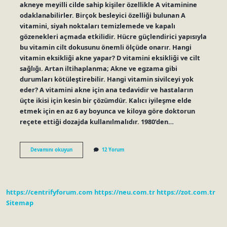
akneye meyilli cilde sahip kişiler özellikle A vitaminine
odaklanabilirler. Birçok besleyici özelliği bulunan A
vitamini, siyah noktaları temizlemede ve kapalı
gözenekleri açmada etkilidir. Hücre güçlendirici yapısıyla
bu vitamin cilt dokusunu önemli ölçüde onarır. Hangi
vitamin eksikliği akne yapar? D vitamini eksikliği ve cilt
sağlığı. Artan iltihaplanma; Akne ve egzama gibi
durumları kötüleştirebilir. Hangi vitamin sivilceyi yok
eder? A vitamini akne için ana tedavidir ve hastaların
üçte ikisi için kesin bir çözümdür. Kalıcı iyileşme elde
etmek için en az 6 ay boyunca ve kiloya göre doktorun
reçete ettiği dozajda kullanılmalıdır. 1980’den…
Akne
Devamını okuyun
12 Yorum
Hangi
Vitamin
Eksikliği
https://centrifyforum.com
https://neu.com.tr
https://zot.com.tr
Sitemap