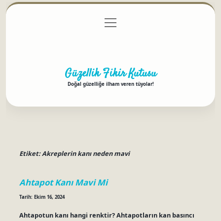
menüyü
Anasayfa
Gizlilik Politikası
Yasal Uyarı
aç
Hakkımızda
Güzellik Fikir Kutusu
Doğal güzelliğe ilham veren tüyolar!
Etiket:
Akreplerin kanı neden mavi
Ahtapot Kanı Mavi Mi
Tarih: Ekim 16, 2024
Ahtapotun kanı hangi renktir? Ahtapotların kan basıncı