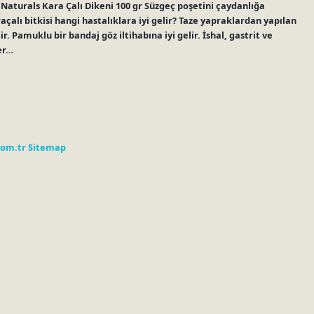
of Naturals Kara Çalı Dikeni 100 gr Süzgeç poşetini çaydanlığa
açalı bitkisi hangi hastalıklara iyi gelir? Taze yapraklardan yapılan
tir. Pamuklu bir bandaj göz iltihabına iyi gelir. İshal, gastrit ve
ğer…
com.tr
Sitemap