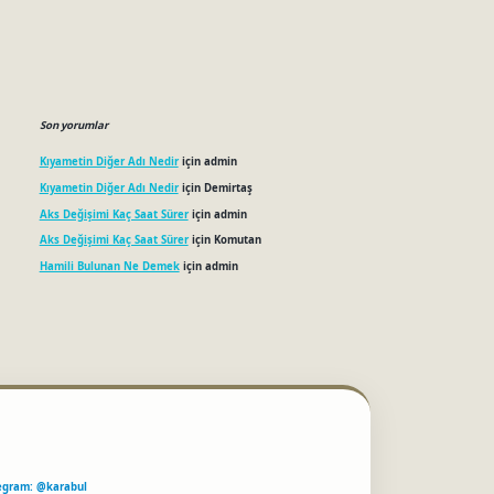
Son yorumlar
Kıyametin Diğer Adı Nedir
için
admin
Kıyametin Diğer Adı Nedir
için
Demirtaş
Aks Değişimi Kaç Saat Sürer
için
admin
Aks Değişimi Kaç Saat Sürer
için
Komutan
Hamili Bulunan Ne Demek
için
admin
egram: @karabul