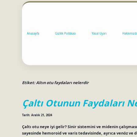
Anasayfa
Gizlilik Politikası
Yasal Uyarı
Hakkımızd
Etiket:
Altın otu faydaları nelerdir
Çaltı Otunun Faydaları Ne
Tarih: Aralık 21, 2024
Çaltı otu neye iyi gelir? Sinir sistemini ve midenin çalışmas
sayesinde hemoroid ve varis tedavisinde, ayrıca venöz ve d