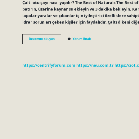
Çaltı otu çayı nasıl yapılır? The Best of Naturals The Best 
batırın, üzerine kaynar su ekleyin ve 3 dakika bekleyin. Kar
lapalar yaralar ve çıbanlar için iyileştirici özelliklere sahip
idrar sorunları çeken kişiler için faydalıdır. Çaltı dikeni di
Çaltı
Devamını okuyun
Yorum Bırak
Otunun
Faydaları
Nelerdir
https://centrifyforum.com
https://neu.com.tr
https://zot.