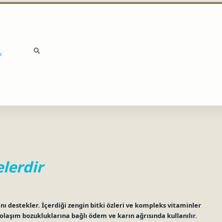
a
lerdir
ını destekler. İçerdiği zengin bitki özleri ve kompleks vitaminler
olaşım bozukluklarına bağlı ödem ve karın ağrısında kullanılır.