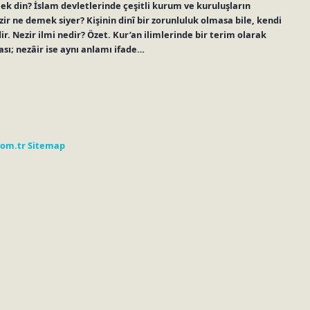
ek din? İslam devletlerinde çeşitli kurum ve kuruluşların
zir ne demek siyer? Kişinin dinî bir zorunluluk olmasa bile, kendi
r. Nezir ilmi nedir? Özet. Kur’an ilimlerinde bir terim olarak
sı; nezâir ise aynı anlamı ifade…
com.tr
Sitemap