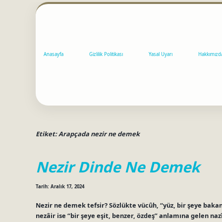
Anasayfa
Gizlilik Politikası
Yasal Uyarı
Hakkımızd
Etiket:
Arapçada nezir ne demek
Nezir Dinde Ne Demek
Tarih: Aralık 17, 2024
Nezir ne demek tefsir? Sözlükte vücûh, “yüz, bir şeye baka
nezâir ise “bir şeye eşit, benzer, özdeş” anlamına gelen na