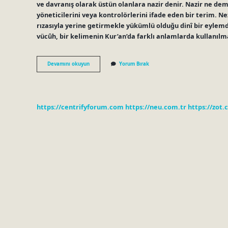
ve davranış olarak üstün olanlara nazir denir. Nazir ne dem
yöneticilerini veya kontrolörlerini ifade eden bir terim. Ne
rızasıyla yerine getirmekle yükümlü olduğu dinî bir eylemdi
vücûh, bir kelimenin Kur’an’da farklı anlamlarda kullanılma
Nezir
Devamını okuyun
Yorum Bırak
Dinde
Ne
Demek
https://centrifyforum.com
https://neu.com.tr
https://zot.