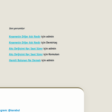
Son yorumlar
Kıyametin Diğer Adı Nedir
için
admin
Kıyametin Diğer Adı Nedir
için
Demirtaş
Aks Değişimi Kaç Saat Sürer
için
admin
Aks Değişimi Kaç Saat Sürer
için
Komutan
Hamili Bulunan Ne Demek
için
admin
egram: @karabul