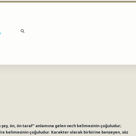
a
n şey, ön, ön taraf” anlamına gelen vech kelimesinin çoğuludur;
zîre kelimesinin çoğuludur. Karakter olarak birbirine benzeyen, söz