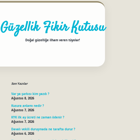
Güzellik Fikir Kutusu
Doğal güzelliğe ilham veren tüyolar!
Sidebar
betci
Son Yazılar
Var ya şarkısı kim yazdı ?
Ağustos 8, 2026
Kusura anlamı nedir ?
Ağustos 7, 2026
KYK ilk ay ücreti ne zaman ödenir ?
Ağustos 7, 2026
Davalı vekili duruşmada ne tarafta durur ?
Ağustos 6, 2026