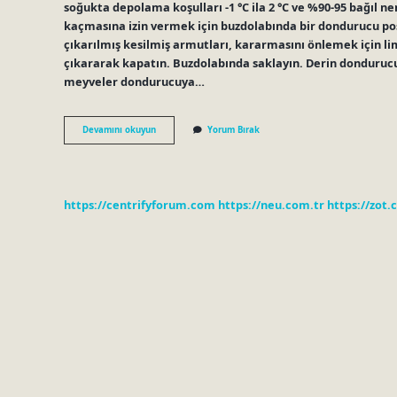
soğukta depolama koşulları -1 °C ila 2 °C ve %90-95 bağıl n
kaçmasına izin vermek için buzdolabında bir dondurucu poşe
çıkarılmış kesilmiş armutları, kararmasını önlemek için l
çıkararak kapatın. Buzdolabında saklayın. Derin donduruc
meyveler dondurucuya…
Armut
Devamını okuyun
Yorum Bırak
Dolapta
Kaç
Gün
Saklanır
https://centrifyforum.com
https://neu.com.tr
https://zot.