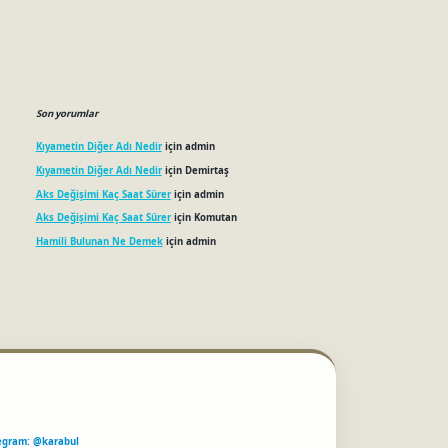
Son yorumlar
Kıyametin Diğer Adı Nedir
için
admin
Kıyametin Diğer Adı Nedir
için
Demirtaş
Aks Değişimi Kaç Saat Sürer
için
admin
Aks Değişimi Kaç Saat Sürer
için
Komutan
Hamili Bulunan Ne Demek
için
admin
egram: @karabul