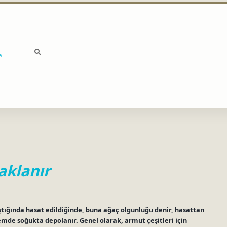
a
aklanır
tığında hasat edildiğinde, buna ağaç olgunluğu denir, hasattan
emde soğukta depolanır. Genel olarak, armut çeşitleri için