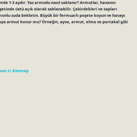
emde 1-3 aydır. Yaz armudu nasıl saklanır? Armutlar, havanın
tinde üstü açık olarak saklanabilir. Çekirdekleri ve sapları
imonlu suda bekletin. Büyük bir fermuarlı poşete koyun ve havayı
uya armut konur mu? Örneğin, ayva, armut, elma ve portakal gibi
com.tr
Sitemap