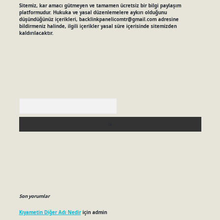
Sitemiz, kar amacı gütmeyen ve tamamen ücretsiz bir bilgi paylaşım
platformudur. Hukuka ve yasal düzenlemelere aykırı olduğunu
düşündüğünüz içerikleri,
backlinkpanelicomtr@gmail.com
adresine
bildirmeniz halinde, ilgili içerikler yasal süre içerisinde sitemizden
kaldırılacaktır.
Arama
Son yorumlar
Kıyametin Diğer Adı Nedir
için
admin