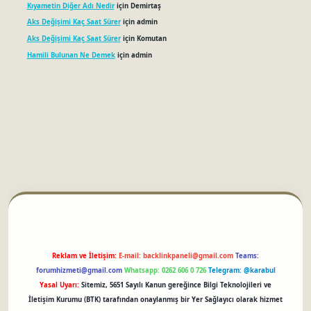
Kıyametin Diğer Adı Nedir
için
Demirtaş
Aks Değişimi Kaç Saat Sürer
için
admin
Aks Değişimi Kaç Saat Sürer
için
Komutan
Hamili Bulunan Ne Demek
için
admin
betci
Reklam ve İletişim:
E-mail:
backlinkpaneli@gmail.com
Teams:
forumhizmeti@gmail.com
Whatsapp: 0262 606 0 726
Telegram: @karabul
Yasal Uyarı:
Sitemiz, 5651 Sayılı Kanun gereğince Bilgi Teknolojileri ve
İletişim Kurumu (BTK) tarafından onaylanmış bir Yer Sağlayıcı olarak hizmet