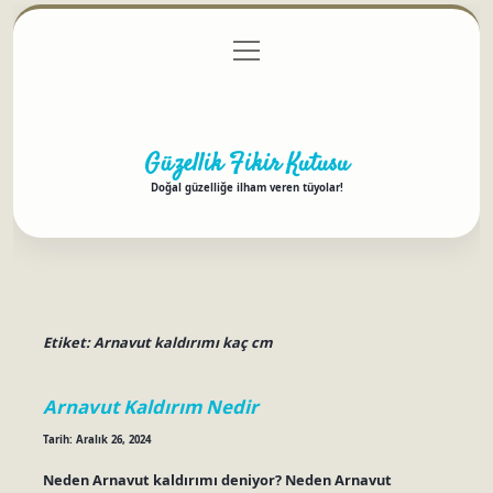
menüyü
Anasayfa
Gizlilik Politikası
Yasal Uyarı
aç
Hakkımızda
Güzellik Fikir Kutusu
Doğal güzelliğe ilham veren tüyolar!
Etiket:
Arnavut kaldırımı kaç cm
Arnavut Kaldırım Nedir
Tarih: Aralık 26, 2024
Neden Arnavut kaldırımı deniyor? Neden Arnavut