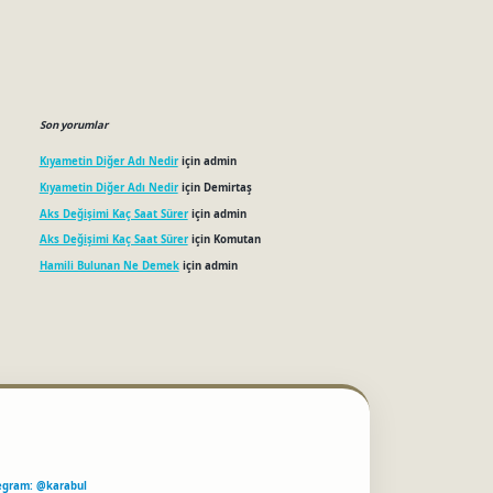
Son yorumlar
Kıyametin Diğer Adı Nedir
için
admin
Kıyametin Diğer Adı Nedir
için
Demirtaş
Aks Değişimi Kaç Saat Sürer
için
admin
Aks Değişimi Kaç Saat Sürer
için
Komutan
Hamili Bulunan Ne Demek
için
admin
egram: @karabul