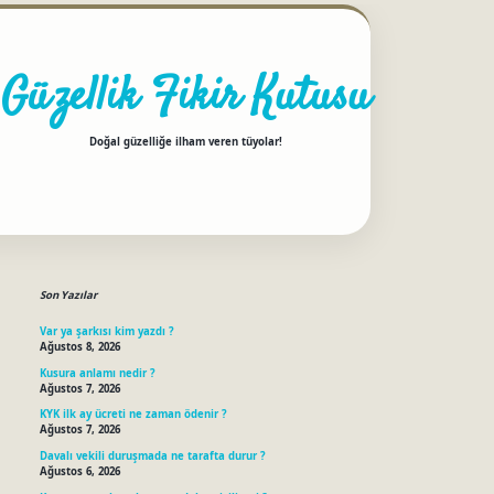
Güzellik Fikir Kutusu
Doğal güzelliğe ilham veren tüyolar!
Sidebar
betci
Son Yazılar
Var ya şarkısı kim yazdı ?
Ağustos 8, 2026
Kusura anlamı nedir ?
Ağustos 7, 2026
KYK ilk ay ücreti ne zaman ödenir ?
Ağustos 7, 2026
Davalı vekili duruşmada ne tarafta durur ?
Ağustos 6, 2026