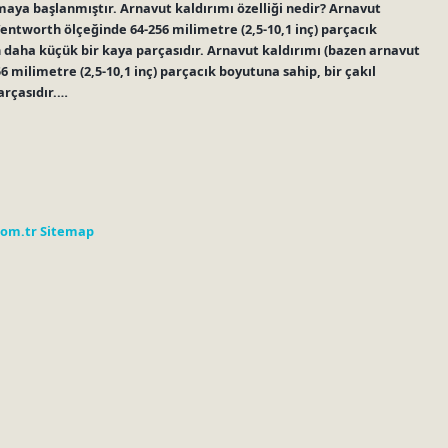
maya başlanmıştır. Arnavut kaldırımı özelliği nedir? Arnavut
Wentworth ölçeğinde 64-256 milimetre (2,5-10,1 inç) parçacık
n daha küçük bir kaya parçasıdır. Arnavut kaldırımı (bazen arnavut
 milimetre (2,5-10,1 inç) parçacık boyutuna sahip, bir çakıl
arçasıdır.…
com.tr
Sitemap