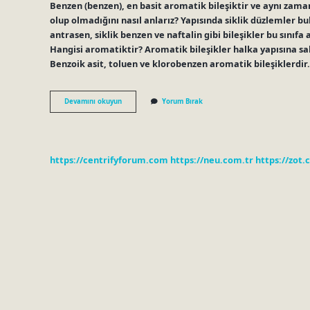
Benzen (benzen), en basit aromatik bileşiktir ve aynı zaman
olup olmadığını nasıl anlarız? Yapısında siklik düzlemler b
antrasen, siklik benzen ve naftalin gibi bileşikler bu sınıfa
Hangisi aromatiktir? Aromatik bileşikler halka yapısına sah
Benzoik asit, toluen ve klorobenzen aromatik bileşiklerdir
En
Devamını okuyun
Yorum Bırak
Basit
Aromatik
Bileşik
Nedir
https://centrifyforum.com
https://neu.com.tr
https://zot.