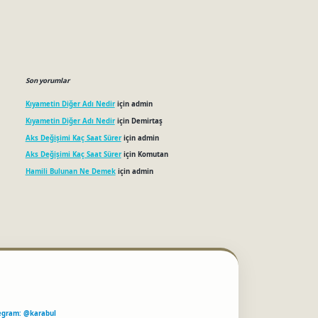
Son yorumlar
Kıyametin Diğer Adı Nedir
için
admin
Kıyametin Diğer Adı Nedir
için
Demirtaş
Aks Değişimi Kaç Saat Sürer
için
admin
Aks Değişimi Kaç Saat Sürer
için
Komutan
Hamili Bulunan Ne Demek
için
admin
egram: @karabul