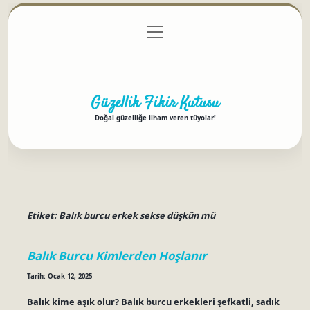
menüyü
Anasayfa
Gizlilik Politikası
Yasal Uyarı
aç
Hakkımızda
Güzellik Fikir Kutusu
Doğal güzelliğe ilham veren tüyolar!
Etiket:
Balık burcu erkek sekse düşkün mü
Balık Burcu Kimlerden Hoşlanır
Tarih: Ocak 12, 2025
Balık kime aşık olur? Balık burcu erkekleri şefkatli, sadık