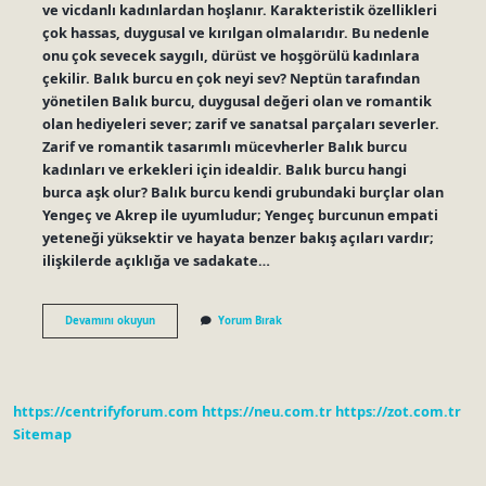
ve vicdanlı kadınlardan hoşlanır. Karakteristik özellikleri
çok hassas, duygusal ve kırılgan olmalarıdır. Bu nedenle
onu çok sevecek saygılı, dürüst ve hoşgörülü kadınlara
çekilir. Balık burcu en çok neyi sev? Neptün tarafından
yönetilen Balık burcu, duygusal değeri olan ve romantik
olan hediyeleri sever; zarif ve sanatsal parçaları severler.
Zarif ve romantik tasarımlı mücevherler Balık burcu
kadınları ve erkekleri için idealdir. Balık burcu hangi
burca aşk olur? Balık burcu kendi grubundaki burçlar olan
Yengeç ve Akrep ile uyumludur; Yengeç burcunun empati
yeteneği yüksektir ve hayata benzer bakış açıları vardır;
ilişkilerde açıklığa ve sadakate…
Balık
Devamını okuyun
Yorum Bırak
Burcu
Kimlerden
Hoşlanır
https://centrifyforum.com
https://neu.com.tr
https://zot.com.tr
Sitemap