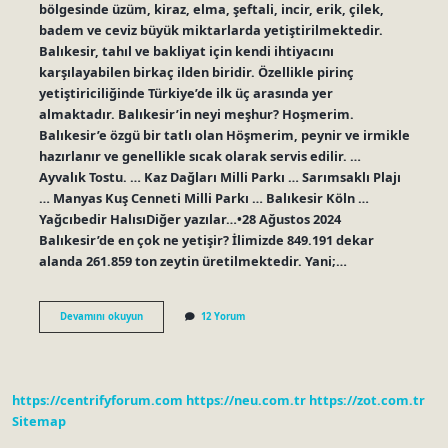
bölgesinde üzüm, kiraz, elma, şeftali, incir, erik, çilek,
badem ve ceviz büyük miktarlarda yetiştirilmektedir.
Balıkesir, tahıl ve bakliyat için kendi ihtiyacını
karşılayabilen birkaç ilden biridir. Özellikle pirinç
yetiştiriciliğinde Türkiye’de ilk üç arasında yer
almaktadır. Balıkesir’in neyi meşhur? Hoşmerim.
Balıkesir’e özgü bir tatlı olan Höşmerim, peynir ve irmikle
hazırlanır ve genellikle sıcak olarak servis edilir. …
Ayvalık Tostu. … Kaz Dağları Milli Parkı … Sarımsaklı Plajı
… Manyas Kuş Cenneti Milli Parkı … Balıkesir Köln …
Yağcıbedir HalısıDiğer yazılar…•28 Ağustos 2024
Balıkesir’de en çok ne yetişir? İlimizde 849.191 dekar
alanda 261.859 ton zeytin üretilmektedir. Yani;…
Balıkesir
Devamını okuyun
12 Yorum
Hangi
Meyvesi
Meşhur
https://centrifyforum.com
https://neu.com.tr
https://zot.com.tr
Sitemap