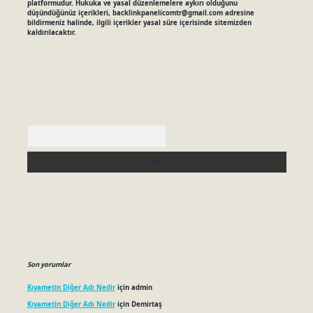
platformudur. Hukuka ve yasal düzenlemelere aykırı olduğunu
düşündüğünüz içerikleri,
backlinkpanelicomtr@gmail.com
adresine
bildirmeniz halinde, ilgili içerikler yasal süre içerisinde sitemizden
kaldırılacaktır.
Arama
Son yorumlar
Kıyametin Diğer Adı Nedir
için
admin
Kıyametin Diğer Adı Nedir
için
Demirtaş