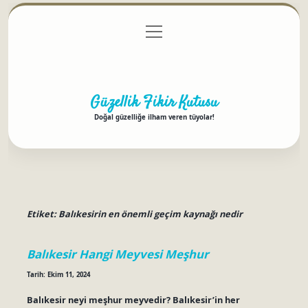
menüyü
Anasayfa
Gizlilik Politikası
Yasal Uyarı
aç
Hakkımızda
Güzellik Fikir Kutusu
Doğal güzelliğe ilham veren tüyolar!
Etiket:
Balıkesirin en önemli geçim kaynağı nedir
Balıkesir Hangi Meyvesi Meşhur
Tarih: Ekim 11, 2024
Balıkesir neyi meşhur meyvedir? Balıkesir’in her