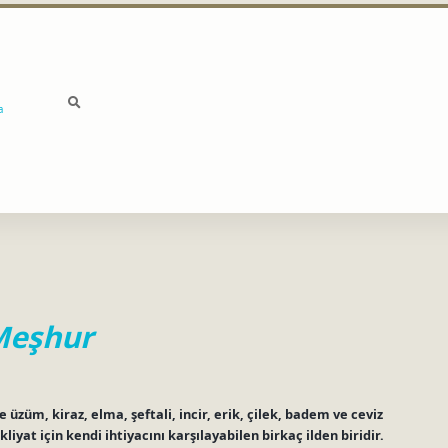
a
Meşhur
üzüm, kiraz, elma, şeftali, incir, erik, çilek, badem ve ceviz
liyat için kendi ihtiyacını karşılayabilen birkaç ilden biridir.