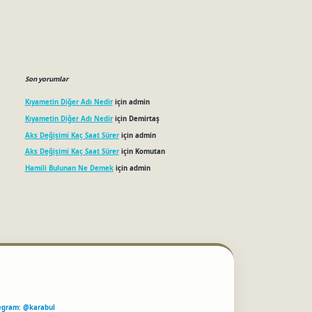
Son yorumlar
Kıyametin Diğer Adı Nedir
için
admin
Kıyametin Diğer Adı Nedir
için
Demirtaş
Aks Değişimi Kaç Saat Sürer
için
admin
Aks Değişimi Kaç Saat Sürer
için
Komutan
Hamili Bulunan Ne Demek
için
admin
egram: @karabul