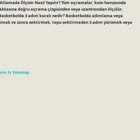
m Atlamada Ölçüm Nasıl Yapılır? Tüm sıçramalar, kum havuzunda
tahtasına doğru sıçrama çizgisinden veya uzantısından ölçülür.
r. Basketbolda 3 adım kuralı nedir? Basketbolda adımlama veya
tutmak ve sonra sektirmek, topu sektirmeden 3 adım yürümek veya
com.tr
Sitemap