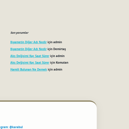
Son yorumlar
Kıyametin Diğer Adı Nedir
için
admin
Kıyametin Diğer Adı Nedir
için
Demirtaş
Aks Değişimi Kaç Saat Sürer
için
admin
Aks Değişimi Kaç Saat Sürer
için
Komutan
Hamili Bulunan Ne Demek
için
admin
egram: @karabul