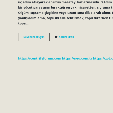
üç adım atlayarak en uzun mesafeyi kat etmesidir. 3 Adı
bir vücut parçasının bıraktığı en yakın işaretten, sıçrama 
Ölçüm, sıçrama çizgisine veya uzantısına dik olarak alını
yanlış adımlama, topu iki elle sektirmek, topu sürerken 
topa…
3
Devamını okuyun
Yorum Bırak
Adım
Kuralı
Nedir
https://centrifyforum.com
https://neu.com.tr
https://zot.