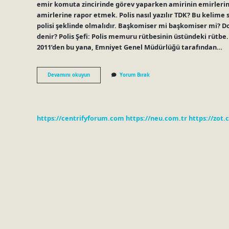
emir komuta zincirinde görev yaparken amirinin emirlerini 
amirlerine rapor etmek. Polis nasıl yazılır TDK? Bu kelime sı
polisi şeklinde olmalıdır. Başkomiser mi başkomiser mi? D
denir? Polis Şefi: Polis memuru rütbesinin üstündeki rütbe. M
2011’den bu yana, Emniyet Genel Müdürlüğü tarafından…
Baş
Devamını okuyun
Yorum Bırak
Polis
Nasıl
Yazılır
https://centrifyforum.com
https://neu.com.tr
https://zot.