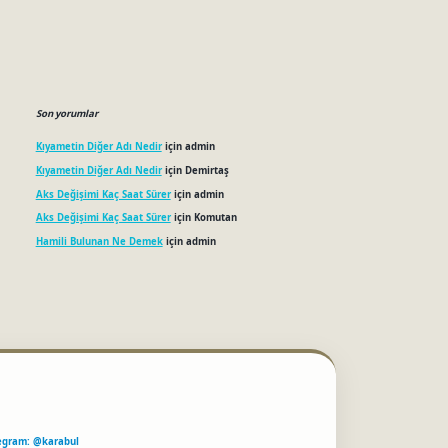
Son yorumlar
Kıyametin Diğer Adı Nedir
için
admin
Kıyametin Diğer Adı Nedir
için
Demirtaş
Aks Değişimi Kaç Saat Sürer
için
admin
Aks Değişimi Kaç Saat Sürer
için
Komutan
Hamili Bulunan Ne Demek
için
admin
egram: @karabul