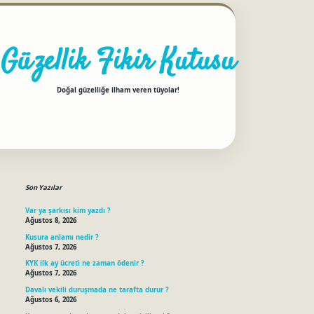
Güzellik Fikir Kutusu
Doğal güzelliğe ilham veren tüyolar!
Sidebar
betci
Son Yazılar
Var ya şarkısı kim yazdı ?
Ağustos 8, 2026
Kusura anlamı nedir ?
Ağustos 7, 2026
KYK ilk ay ücreti ne zaman ödenir ?
Ağustos 7, 2026
Davalı vekili duruşmada ne tarafta durur ?
Ağustos 6, 2026