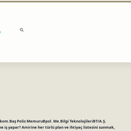
a
Bkom.Baş Polis MemuruBpol. Me.Bilgi TeknolojileriBT/A.Ş.
e iş yapar? Amirine her türlü plan ve ihtiyaç listesini sunmak,