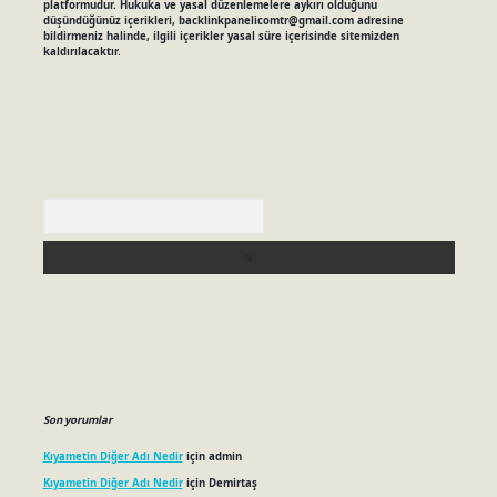
platformudur. Hukuka ve yasal düzenlemelere aykırı olduğunu
düşündüğünüz içerikleri,
backlinkpanelicomtr@gmail.com
adresine
bildirmeniz halinde, ilgili içerikler yasal süre içerisinde sitemizden
kaldırılacaktır.
Arama
Son yorumlar
Kıyametin Diğer Adı Nedir
için
admin
Kıyametin Diğer Adı Nedir
için
Demirtaş