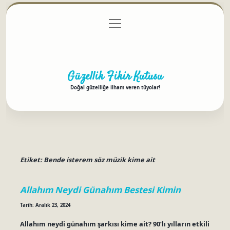
menüyü
Anasayfa
Gizlilik Politikası
Yasal Uyarı
aç
Hakkımızda
Güzellik Fikir Kutusu
Doğal güzelliğe ilham veren tüyolar!
Etiket:
Bende isterem söz müzik kime ait
Allahım Neydi Günahım Bestesi Kimin
Tarih: Aralık 23, 2024
Allahım neydi günahım şarkısı kime ait? 90’lı yılların etkili