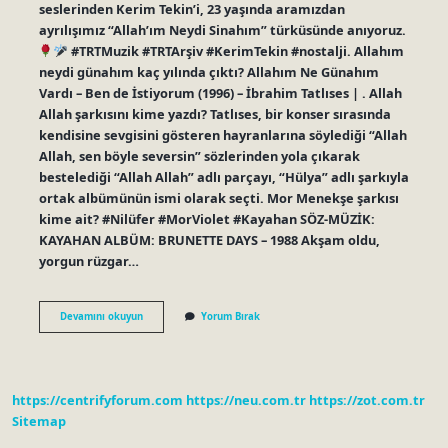
seslerinden Kerim Tekin’i, 23 yaşında aramızdan
ayrılışımız “Allah’ım Neydi Sinahım” türküsünde anıyoruz.
#TRTMuzik #TRTArşiv #KerimTekin #nostalji. Allahım
neydi günahım kaç yılında çıktı? Allahım Ne Günahım
Vardı – Ben de İstiyorum (1996) – İbrahim Tatlıses | . Allah
Allah şarkısını kime yazdı? Tatlıses, bir konser sırasında
kendisine sevgisini gösteren hayranlarına söylediği “Allah
Allah, sen böyle seversin” sözlerinden yola çıkarak
bestelediği “Allah Allah” adlı parçayı, “Hülya” adlı şarkıyla
ortak albümünün ismi olarak seçti. Mor Menekşe şarkısı
kime ait? #Nilüfer #MorViolet #Kayahan SÖZ-MÜZİK:
KAYAHAN ALBÜM: BRUNETTE DAYS – 1988 Akşam oldu,
yorgun rüzgar…
Allahım
Devamını okuyun
Yorum Bırak
Neydi
Günahım
Bestesi
Kimin
https://centrifyforum.com
https://neu.com.tr
https://zot.com.tr
Sitemap