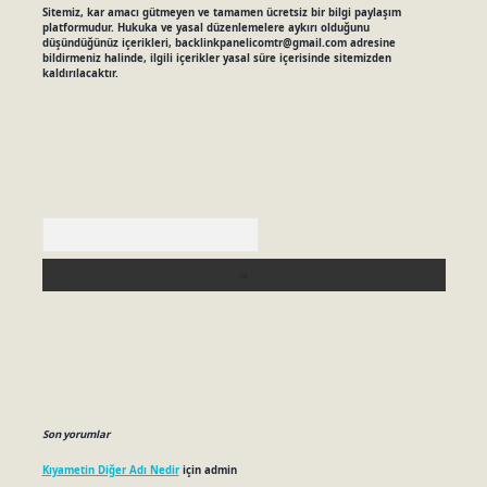
Sitemiz, kar amacı gütmeyen ve tamamen ücretsiz bir bilgi paylaşım
platformudur. Hukuka ve yasal düzenlemelere aykırı olduğunu
düşündüğünüz içerikleri,
backlinkpanelicomtr@gmail.com
adresine
bildirmeniz halinde, ilgili içerikler yasal süre içerisinde sitemizden
kaldırılacaktır.
Arama
Son yorumlar
Kıyametin Diğer Adı Nedir
için
admin