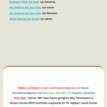
Kıyametin Diğer Adı Nedir
için
Demirtaş
Aks Değişimi Kaç Saat Sürer
için
admin
Aks Değişimi Kaç Saat Sürer
için
Komutan
Hamili Bulunan Ne Demek
için
admin
betci
Reklam ve İletişim:
E-mail:
backlinkpaneli@gmail.com
Teams:
forumhizmeti@gmail.com
Whatsapp: 0262 606 0 726
Telegram: @karabul
Yasal Uyarı:
Sitemiz, 5651 Sayılı Kanun gereğince Bilgi Teknolojileri ve
İletişim Kurumu (BTK) tarafından onaylanmış bir Yer Sağlayıcı olarak hizmet