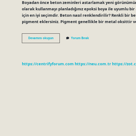
Boyadan önce beton zeminleri astarlamak yeni görünümün
olarak kullanmayı planladığınız epoksi boya ile uyumlu bir
için en iyi seçimdir. Beton nasıl renklendirilir? Renkli bir 
pigment eklersiniz. Pigment genellikle bir metal oksittir v
Beton
Devamını okuyun
Yorum Bırak
Boyası
Var
Mı
https://centrifyforum.com
https://neu.com.tr
https://zot.