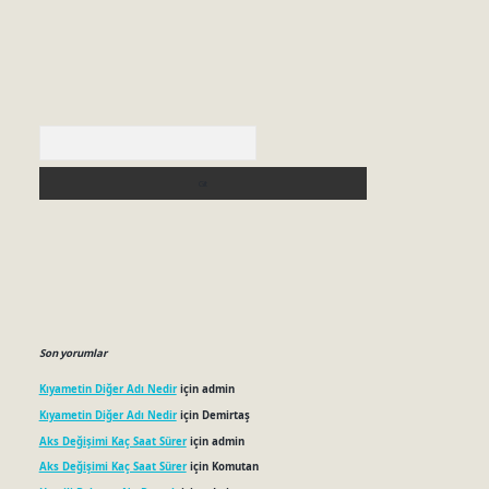
Arama
Son yorumlar
Kıyametin Diğer Adı Nedir
için
admin
Kıyametin Diğer Adı Nedir
için
Demirtaş
Aks Değişimi Kaç Saat Sürer
için
admin
Aks Değişimi Kaç Saat Sürer
için
Komutan