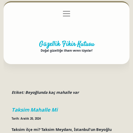
menüyü
Anasayfa
Gizlilik Politikası
Yasal Uyarı
aç
Hakkımızda
Güzellik Fikir Kutusu
Doğal güzelliğe ilham veren tüyolar!
Etiket:
Beyoğlunda kaç mahalle var
Taksim Mahalle Mi
Tarih: Aralık 20, 2024
Taksim ilçe mi? Taksim Meydanı, İstanbul’un Beyoğlu