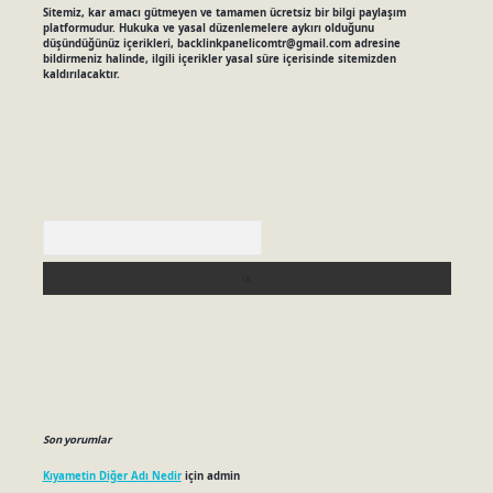
Sitemiz, kar amacı gütmeyen ve tamamen ücretsiz bir bilgi paylaşım
platformudur. Hukuka ve yasal düzenlemelere aykırı olduğunu
düşündüğünüz içerikleri,
backlinkpanelicomtr@gmail.com
adresine
bildirmeniz halinde, ilgili içerikler yasal süre içerisinde sitemizden
kaldırılacaktır.
Arama
Son yorumlar
Kıyametin Diğer Adı Nedir
için
admin