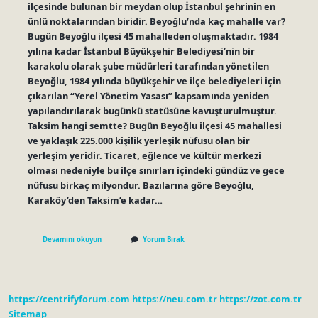
ilçesinde bulunan bir meydan olup İstanbul şehrinin en
ünlü noktalarından biridir. Beyoğlu’nda kaç mahalle var?
Bugün Beyoğlu ilçesi 45 mahalleden oluşmaktadır. 1984
yılına kadar İstanbul Büyükşehir Belediyesi’nin bir
karakolu olarak şube müdürleri tarafından yönetilen
Beyoğlu, 1984 yılında büyükşehir ve ilçe belediyeleri için
çıkarılan “Yerel Yönetim Yasası” kapsamında yeniden
yapılandırılarak bugünkü statüsüne kavuşturulmuştur.
Taksim hangi semtte? Bugün Beyoğlu ilçesi 45 mahallesi
ve yaklaşık 225.000 kişilik yerleşik nüfusu olan bir
yerleşim yeridir. Ticaret, eğlence ve kültür merkezi
olması nedeniyle bu ilçe sınırları içindeki gündüz ve gece
nüfusu birkaç milyondur. Bazılarına göre Beyoğlu,
Karaköy’den Taksim’e kadar…
Taksim
Devamını okuyun
Yorum Bırak
Mahalle
Mi
https://centrifyforum.com
https://neu.com.tr
https://zot.com.tr
Sitemap