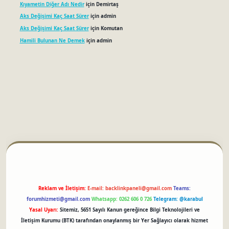
Kıyametin Diğer Adı Nedir
için
Demirtaş
Aks Değişimi Kaç Saat Sürer
için
admin
Aks Değişimi Kaç Saat Sürer
için
Komutan
Hamili Bulunan Ne Demek
için
admin
betci
Reklam ve İletişim:
E-mail:
backlinkpaneli@gmail.com
Teams:
forumhizmeti@gmail.com
Whatsapp: 0262 606 0 726
Telegram: @karabul
Yasal Uyarı:
Sitemiz, 5651 Sayılı Kanun gereğince Bilgi Teknolojileri ve
İletişim Kurumu (BTK) tarafından onaylanmış bir Yer Sağlayıcı olarak hizmet