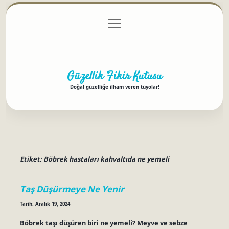
menüyü
Anasayfa
Gizlilik Politikası
Yasal Uyarı
aç
Hakkımızda
Güzellik Fikir Kutusu
Doğal güzelliğe ilham veren tüyolar!
Etiket:
Böbrek hastaları kahvaltıda ne yemeli
Taş Düşürmeye Ne Yenir
Tarih: Aralık 19, 2024
Böbrek taşı düşüren biri ne yemeli? Meyve ve sebze