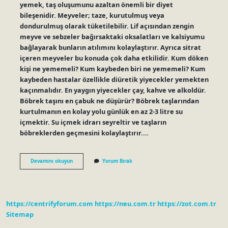
yemek, taş oluşumunu azaltan önemli bir diyet
bileşenidir. Meyveler; taze, kurutulmuş veya
dondurulmuş olarak tüketilebilir. Lif açısından zengin
meyve ve sebzeler bağırsaktaki oksalatları ve kalsiyumu
bağlayarak bunların atılımını kolaylaştırır. Ayrıca sitrat
içeren meyveler bu konuda çok daha etkilidir. Kum döken
kişi ne yememeli? Kum kaybeden biri ne yememeli? Kum
kaybeden hastalar özellikle diüretik yiyecekler yemekten
kaçınmalıdır. En yaygın yiyecekler çay, kahve ve alkoldür.
Böbrek taşını en çabuk ne düşürür? Böbrek taşlarından
kurtulmanın en kolay yolu günlük en az 2-3 litre su
içmektir. Su içmek idrarı seyreltir ve taşların
böbreklerden geçmesini kolaylaştırır.…
Taş
Devamını okuyun
Yorum Bırak
Düşürmeye
Ne
Yenir
https://centrifyforum.com
https://neu.com.tr
https://zot.com.tr
Sitemap