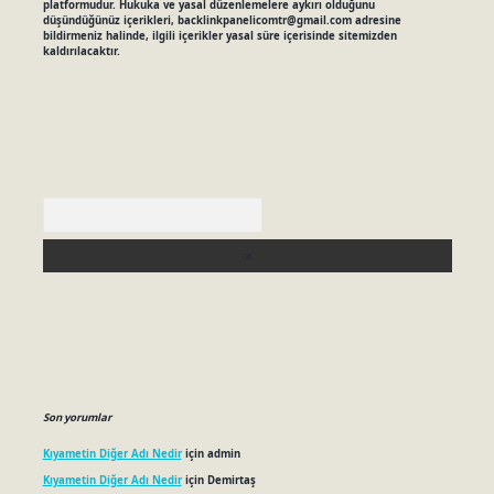
platformudur. Hukuka ve yasal düzenlemelere aykırı olduğunu
düşündüğünüz içerikleri,
backlinkpanelicomtr@gmail.com
adresine
bildirmeniz halinde, ilgili içerikler yasal süre içerisinde sitemizden
kaldırılacaktır.
Arama
Son yorumlar
Kıyametin Diğer Adı Nedir
için
admin
Kıyametin Diğer Adı Nedir
için
Demirtaş