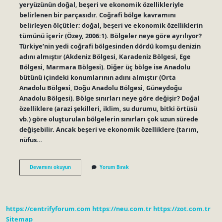
yeryüzünün doğal, beşeri ve ekonomik özellikleriyle
belirlenen bir parçasıdır. Coğrafi bölge kavramını
belirleyen ölçütler; doğal, beşeri ve ekonomik özelliklerin
tümünü içerir (Özey, 2006:1). Bölgeler neye göre ayrılıyor?
Türkiye’nin yedi coğrafi bölgesinden dördü komşu denizin
adını almıştır (Akdeniz Bölgesi, Karadeniz Bölgesi, Ege
Bölgesi, Marmara Bölgesi). Diğer üç bölge ise Anadolu
bütünü içindeki konumlarının adını almıştır (Orta
Anadolu Bölgesi, Doğu Anadolu Bölgesi, Güneydoğu
Anadolu Bölgesi). Bölge sınırları neye göre değişir? Doğal
özelliklere (arazi şekilleri, iklim, su durumu, bitki örtüsü
vb.) göre oluşturulan bölgelerin sınırları çok uzun sürede
değişebilir. Ancak beşeri ve ekonomik özelliklere (tarım,
nüfus…
Bölgeler
Devamını okuyun
Yorum Bırak
Neye
Göre
Belirlenir
https://centrifyforum.com
https://neu.com.tr
https://zot.com.tr
Sitemap