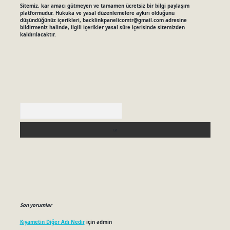
Sitemiz, kar amacı gütmeyen ve tamamen ücretsiz bir bilgi paylaşım
platformudur. Hukuka ve yasal düzenlemelere aykırı olduğunu
düşündüğünüz içerikleri,
backlinkpanelicomtr@gmail.com
adresine
bildirmeniz halinde, ilgili içerikler yasal süre içerisinde sitemizden
kaldırılacaktır.
Arama
Son yorumlar
Kıyametin Diğer Adı Nedir
için
admin