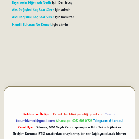
Kıyametin Diğer Adı Nedir
için
Demirtaş
Aks Değişimi Kaç Saat Sürer
için
admin
Aks Değişimi Kaç Saat Sürer
için
Komutan
Hamili Bulunan Ne Demek
için
admin
betci
Reklam ve İletişim:
E-mail:
backlinkpaneli@gmail.com
Teams:
forumhizmeti@gmail.com
Whatsapp: 0262 606 0 726
Telegram: @karabul
Yasal Uyarı:
Sitemiz, 5651 Sayılı Kanun gereğince Bilgi Teknolojileri ve
İletişim Kurumu (BTK) tarafından onaylanmış bir Yer Sağlayıcı olarak hizmet