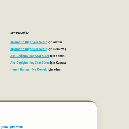
Son yorumlar
Kıyametin Diğer Adı Nedir
için
admin
Kıyametin Diğer Adı Nedir
için
Demirtaş
Aks Değişimi Kaç Saat Sürer
için
admin
Aks Değişimi Kaç Saat Sürer
için
Komutan
Hamili Bulunan Ne Demek
için
admin
egram: @karabul