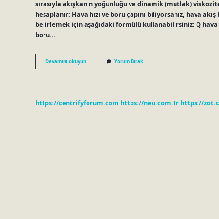
sırasıyla akışkanın yoğunluğu ve dinamik (mutlak) viskozites
hesaplanır: Hava hızı ve boru çapını biliyorsanız, hava akış h
belirlemek için aşağıdaki formülü kullanabilirsiniz: Q hava =
boru…
Su
Devamını okuyun
Yorum Bırak
Akış
Hızı
Nasıl
Hesaplanır
https://centrifyforum.com
https://neu.com.tr
https://zot.