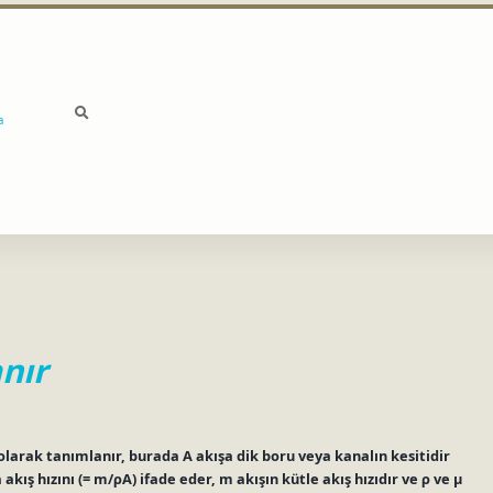
a
nır
 olarak tanımlanır, burada A akışa dik boru veya kanalın kesitidir
 akış hızını (= m/ρA) ifade eder, m akışın kütle akış hızıdır ve ρ ve μ