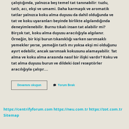
çalıştığında, yalnızca beş temel tat tanınabilir: tuzlu,
tatlı, acı, ekşi ve umami. Daha karmaşık ve aromatik
tatlar yalnızca koku alma duyusu da dahil olduğunda ve
tat ve koku uyaranları beyinde birlikte algılandığında
deneyimlenebilir. Burnu tıkalı insan tat alabilir mi?
Birçok tat, koku alma duyusu aracılığıyla algılanır.
Örneğin, bir kişi burun tıkanıklığı varken sarımsaklı
yemekler yerse, yemeğin tatlı mı yoksa ekşi mi olduğunu
ayırt edebilir, ancak sarımsak kokusunu alamayabilir. Tat
alma ve koku alma arasında nasıl bir ilişki vardır? Koku ve
tat alma duyusu burun ve dildeki özel reseptörler
aracılığıyla çalışır.…
Koku
Devamını okuyun
Yorum Bırak
Almayan
Biri
Tat
Alabilir
Mi
https://centrifyforum.com
https://neu.com.tr
https://zot.com.tr
Sitemap