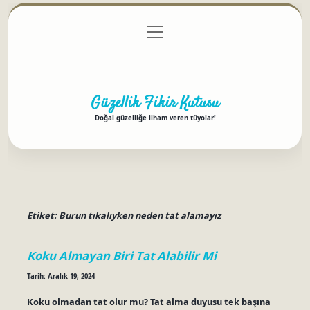
menüyü
Anasayfa
Gizlilik Politikası
Yasal Uyarı
aç
Hakkımızda
Güzellik Fikir Kutusu
Doğal güzelliğe ilham veren tüyolar!
Etiket:
Burun tıkalıyken neden tat alamayız
Koku Almayan Biri Tat Alabilir Mi
Tarih: Aralık 19, 2024
Koku olmadan tat olur mu? Tat alma duyusu tek başına