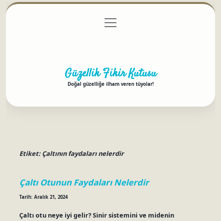
menüyü
Anasayfa
Gizlilik Politikası
Yasal Uyarı
aç
Hakkımızda
Güzellik Fikir Kutusu
Doğal güzelliğe ilham veren tüyolar!
Etiket:
Çaltının faydaları nelerdir
Çaltı Otunun Faydaları Nelerdir
Tarih: Aralık 21, 2024
Çaltı otu neye iyi gelir? Sinir sistemini ve midenin