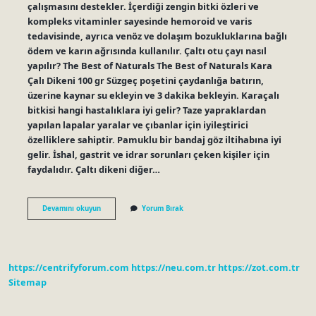
çalışmasını destekler. İçerdiği zengin bitki özleri ve
kompleks vitaminler sayesinde hemoroid ve varis
tedavisinde, ayrıca venöz ve dolaşım bozukluklarına bağlı
ödem ve karın ağrısında kullanılır. Çaltı otu çayı nasıl
yapılır? The Best of Naturals The Best of Naturals Kara
Çalı Dikeni 100 gr Süzgeç poşetini çaydanlığa batırın,
üzerine kaynar su ekleyin ve 3 dakika bekleyin. Karaçalı
bitkisi hangi hastalıklara iyi gelir? Taze yapraklardan
yapılan lapalar yaralar ve çıbanlar için iyileştirici
özelliklere sahiptir. Pamuklu bir bandaj göz iltihabına iyi
gelir. İshal, gastrit ve idrar sorunları çeken kişiler için
faydalıdır. Çaltı dikeni diğer…
Çaltı
Devamını okuyun
Yorum Bırak
Otunun
Faydaları
Nelerdir
https://centrifyforum.com
https://neu.com.tr
https://zot.com.tr
Sitemap