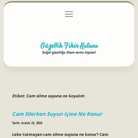
menüyü
Anasayfa
Gizlilik Politikası
Yasal Uyarı
aç
Hakkımızda
Güzellik Fikir Kutusu
Doğal güzelliğe ilham veren tüyolar!
Etiket:
Cam silme suyuna ne koyalım
Cam Silerken Suyun Içine Ne Konur
Tarih: Aralık 22, 2024
Leke tutmayan cam silme suyuna ne konur? Cam