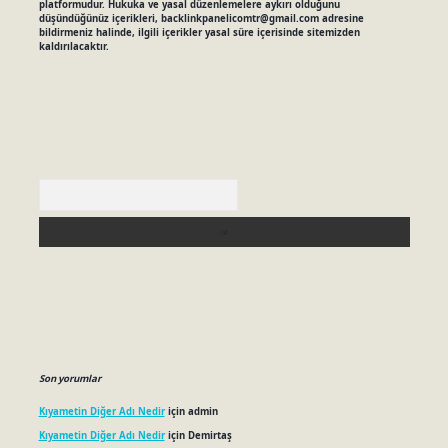
platformudur. Hukuka ve yasal düzenlemelere aykırı olduğunu
düşündüğünüz içerikleri,
backlinkpanelicomtr@gmail.com
adresine
bildirmeniz halinde, ilgili içerikler yasal süre içerisinde sitemizden
kaldırılacaktır.
Arama
Son yorumlar
Kıyametin Diğer Adı Nedir
için
admin
Kıyametin Diğer Adı Nedir
için
Demirtaş