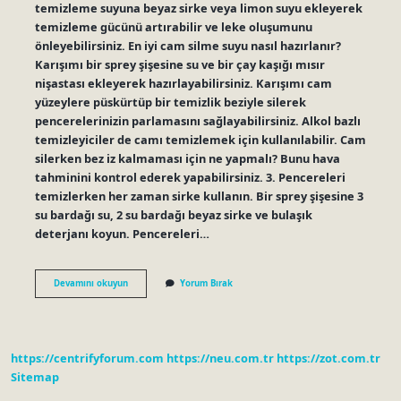
temizleme suyuna beyaz sirke veya limon suyu ekleyerek
temizleme gücünü artırabilir ve leke oluşumunu
önleyebilirsiniz. En iyi cam silme suyu nasıl hazırlanır?
Karışımı bir sprey şişesine su ve bir çay kaşığı mısır
nişastası ekleyerek hazırlayabilirsiniz. Karışımı cam
yüzeylere püskürtüp bir temizlik beziyle silerek
pencerelerinizin parlamasını sağlayabilirsiniz. Alkol bazlı
temizleyiciler de camı temizlemek için kullanılabilir. Cam
silerken bez iz kalmaması için ne yapmalı? Bunu hava
tahminini kontrol ederek yapabilirsiniz. 3. Pencereleri
temizlerken her zaman sirke kullanın. Bir sprey şişesine 3
su bardağı su, 2 su bardağı beyaz sirke ve bulaşık
deterjanı koyun. Pencereleri…
Cam
Devamını okuyun
Yorum Bırak
Silerken
Suyun
Içine
Ne
Konur
https://centrifyforum.com
https://neu.com.tr
https://zot.com.tr
Sitemap