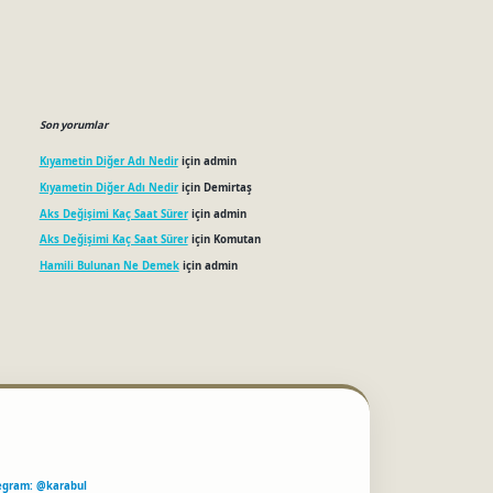
Son yorumlar
Kıyametin Diğer Adı Nedir
için
admin
Kıyametin Diğer Adı Nedir
için
Demirtaş
Aks Değişimi Kaç Saat Sürer
için
admin
Aks Değişimi Kaç Saat Sürer
için
Komutan
Hamili Bulunan Ne Demek
için
admin
egram: @karabul