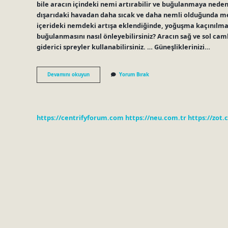
bile aracın içindeki nemi artırabilir ve buğulanmaya neden
dışarıdaki havadan daha sıcak ve daha nemli olduğunda me
içerideki nemdeki artışa eklendiğinde, yoğuşma kaçınılmazd
buğulanmasını nasıl önleyebilirsiniz? Aracın sağ ve sol caml
giderici spreyler kullanabilirsiniz. … Güneşliklerinizi…
Araba
Devamını okuyun
Yorum Bırak
Nasıl
Buğulanır
https://centrifyforum.com
https://neu.com.tr
https://zot.