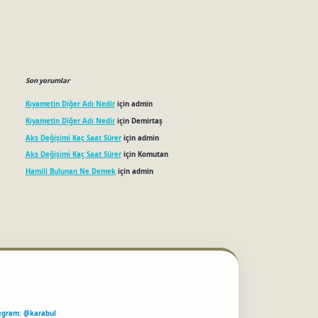
Son yorumlar
Kıyametin Diğer Adı Nedir
için
admin
Kıyametin Diğer Adı Nedir
için
Demirtaş
Aks Değişimi Kaç Saat Sürer
için
admin
Aks Değişimi Kaç Saat Sürer
için
Komutan
Hamili Bulunan Ne Demek
için
admin
egram: @karabul