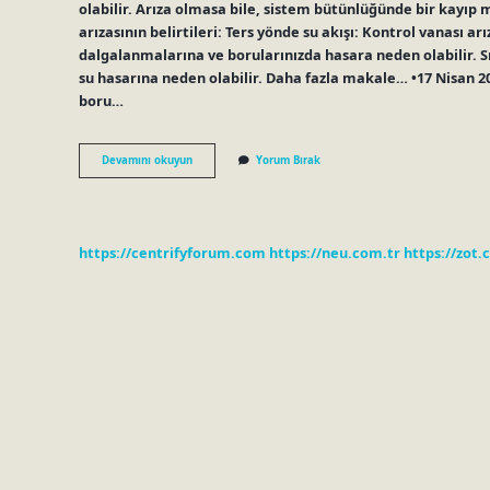
olabilir. Arıza olmasa bile, sistem bütünlüğünde bir kayıp m
arızasının belirtileri: Ters yönde su akışı: Kontrol vanası ar
dalgalanmalarına ve borularınızda hasara neden olabilir. Sız
su hasarına neden olabilir. Daha fazla makale… •17 Nisan 20
boru…
Hava
Devamını okuyun
Yorum Bırak
Motoru
Çekvalf
Ne
Işe
Yarar
https://centrifyforum.com
https://neu.com.tr
https://zot.