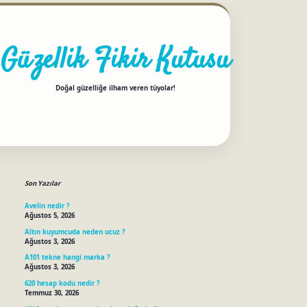
Güzellik Fikir Kutusu
Doğal güzelliğe ilham veren tüyolar!
Sidebar
betci
Son Yazılar
Avelin nedir ?
Ağustos 5, 2026
Altın kuyumcuda neden ucuz ?
Ağustos 3, 2026
A101 tekne hangi marka ?
Ağustos 3, 2026
620 hesap kodu nedir ?
Temmuz 30, 2026