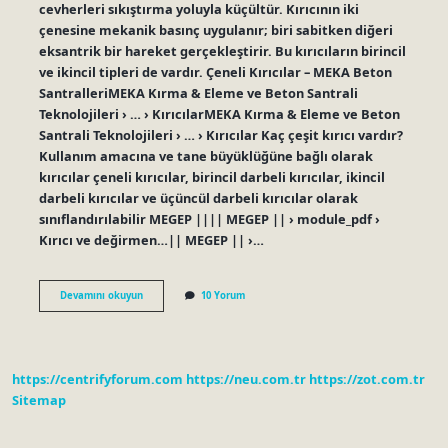
cevherleri sıkıştırma yoluyla küçültür. Kırıcının iki
çenesine mekanik basınç uygulanır; biri sabitken diğeri
eksantrik bir hareket gerçekleştirir. Bu kırıcıların birincil
ve ikincil tipleri de vardır. Çeneli Kırıcılar – MEKA Beton
SantralleriMEKA Kırma & Eleme ve Beton Santrali
Teknolojileri › … › KırıcılarMEKA Kırma & Eleme ve Beton
Santrali Teknolojileri › … › Kırıcılar Kaç çeşit kırıcı vardır?
Kullanım amacına ve tane büyüklüğüne bağlı olarak
kırıcılar çeneli kırıcılar, birincil darbeli kırıcılar, ikincil
darbeli kırıcılar ve üçüncül darbeli kırıcılar olarak
sınıflandırılabilir MEGEP |||| MEGEP || › module_pdf ›
Kırıcı ve değirmen…|| MEGEP || ›…
Çeneli
Devamını okuyun
10 Yorum
Kırıcı
Ne
Demek
https://centrifyforum.com
https://neu.com.tr
https://zot.com.tr
Sitemap