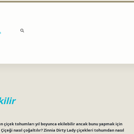
a
ilir
dın çiçek tohumları yıl boyunca ekilebilir ancak bunu yapmak için
 Çiçeği nasıl çoğaltılır? Zinnia Dirty Lady çiçekleri tohumdan nasıl