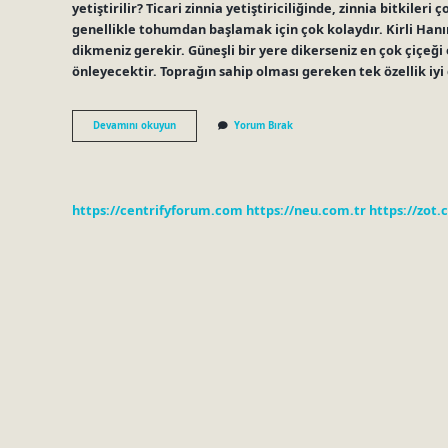
yetiştirilir? Ticari zinnia yetiştiriciliğinde, zinnia bitkile
genellikle tohumdan başlamak için çok kolaydır. Kirli Hanı
dikmeniz gerekir. Güneşli bir yere dikerseniz en çok çiçeğ
önleyecektir. Toprağın sahip olması gereken tek özellik iyi
Kirli
Devamını okuyun
Yorum Bırak
Hanım
Çiçeği
Nasıl
Ekilir
https://centrifyforum.com
https://neu.com.tr
https://zot.