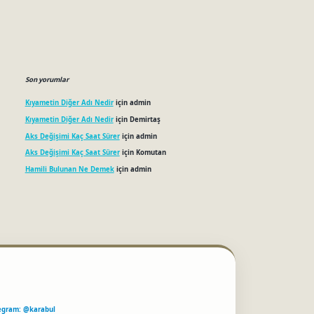
Son yorumlar
Kıyametin Diğer Adı Nedir
için
admin
Kıyametin Diğer Adı Nedir
için
Demirtaş
Aks Değişimi Kaç Saat Sürer
için
admin
Aks Değişimi Kaç Saat Sürer
için
Komutan
Hamili Bulunan Ne Demek
için
admin
egram: @karabul