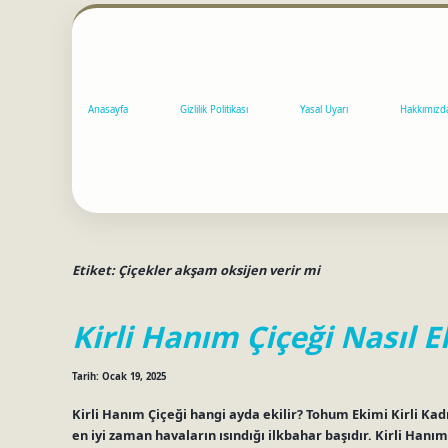
Anasayfa
Gizlilik Politikası
Yasal Uyarı
Hakkımızd
Etiket:
Çiçekler akşam oksijen verir mi
Kirli Hanım Çiçeği Nasıl Ek
Tarih: Ocak 19, 2025
Kirli Hanım Çiçeği hangi ayda ekilir? Tohum Ekimi Kirli Ka
en iyi zaman havaların ısındığı ilkbahar başıdır. Kirli Hanım