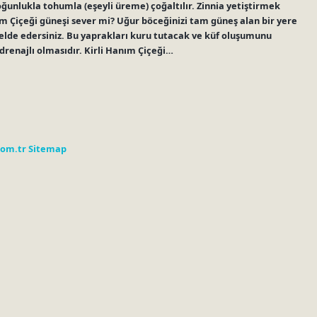
ri çoğunlukla tohumla (eşeyli üreme) çoğaltılır. Zinnia yetiştirmek
m Çiçeği güneşi sever mi? Uğur böceğinizi tam güneş alan bir yere
i elde edersiniz. Bu yaprakları kuru tutacak ve küf oluşumunu
 drenajlı olmasıdır. Kirli Hanım Çiçeği…
com.tr
Sitemap