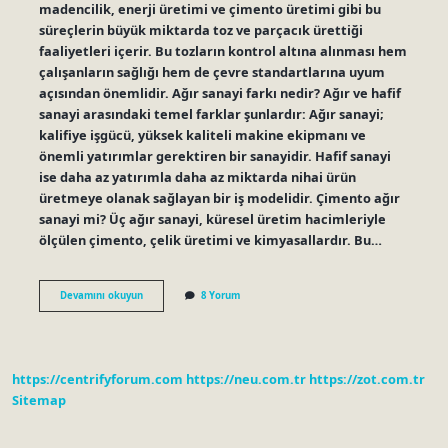
madencilik, enerji üretimi ve çimento üretimi gibi bu
süreçlerin büyük miktarda toz ve parçacık ürettiği
faaliyetleri içerir. Bu tozların kontrol altına alınması hem
çalışanların sağlığı hem de çevre standartlarına uyum
açısından önemlidir. Ağır sanayi farkı nedir? Ağır ve hafif
sanayi arasındaki temel farklar şunlardır: Ağır sanayi;
kalifiye işgücü, yüksek kaliteli makine ekipmanı ve
önemli yatırımlar gerektiren bir sanayidir. Hafif sanayi
ise daha az yatırımla daha az miktarda nihai ürün
üretmeye olanak sağlayan bir iş modelidir. Çimento ağır
sanayi mi? Üç ağır sanayi, küresel üretim hacimleriyle
ölçülen çimento, çelik üretimi ve kimyasallardır. Bu…
Ağır
Devamını okuyun
8 Yorum
Sanayi
Ne
Üretir
https://centrifyforum.com
https://neu.com.tr
https://zot.com.tr
Sitemap