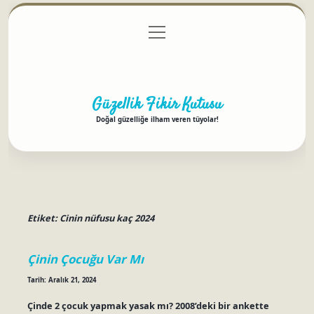
menüyü
Anasayfa
Gizlilik Politikası
Yasal Uyarı
aç
Hakkımızda
Güzellik Fikir Kutusu
Doğal güzelliğe ilham veren tüyolar!
Etiket:
Cinin nüfusu kaç 2024
Çinin Çocuğu Var Mı
Tarih: Aralık 21, 2024
Çinde 2 çocuk yapmak yasak mı? 2008’deki bir ankette