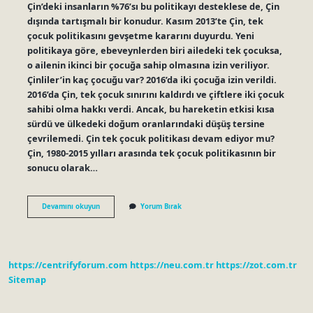
Çin’deki insanların %76’sı bu politikayı desteklese de, Çin
dışında tartışmalı bir konudur. Kasım 2013’te Çin, tek
çocuk politikasını gevşetme kararını duyurdu. Yeni
politikaya göre, ebeveynlerden biri ailedeki tek çocuksa,
o ailenin ikinci bir çocuğa sahip olmasına izin veriliyor.
Çinliler’in kaç çocuğu var? 2016’da iki çocuğa izin verildi.
2016’da Çin, tek çocuk sınırını kaldırdı ve çiftlere iki çocuk
sahibi olma hakkı verdi. Ancak, bu hareketin etkisi kısa
sürdü ve ülkedeki doğum oranlarındaki düşüş tersine
çevrilemedi. Çin tek çocuk politikası devam ediyor mu?
Çin, 1980-2015 yılları arasında tek çocuk politikasının bir
sonucu olarak…
Çinin
Devamını okuyun
Yorum Bırak
Çocuğu
Var
Mı
https://centrifyforum.com
https://neu.com.tr
https://zot.com.tr
Sitemap