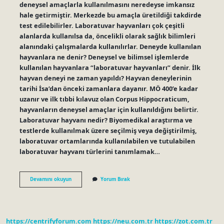
deneysel amaçlarla kullanılmasını neredeyse imkansız
hale getirmiştir. Merkezde bu amaçla üretildiği takdirde
test edilebilirler. Laboratuvar hayvanları çok çeşitli
alanlarda kullanılsa da, öncelikli olarak sağlık bilimleri
alanındaki çalışmalarda kullanılırlar. Deneyde kullanılan
hayvanlara ne denir? Deneysel ve bilimsel işlemlerde
kullanılan hayvanlara “laboratuvar hayvanları” denir. İlk
hayvan deneyi ne zaman yapıldı? Hayvan deneylerinin
tarihi İsa’dan önceki zamanlara dayanır. MÖ 400’e kadar
uzanır ve ilk tıbbi kılavuz olan Corpus Hippocraticum,
hayvanların deneysel amaçlar için kullanıldığını belirtir.
Laboratuvar hayvanı nedir? Biyomedikal araştırma ve
testlerde kullanılmak üzere seçilmiş veya değiştirilmiş,
laboratuvar ortamlarında kullanılabilen ve tutulabilen
laboratuvar hayvanı türlerini tanımlamak…
En
Devamını okuyun
Yorum Bırak
Çok
Hangi
Hayvan
Üzerinde
Deney
https://centrifyforum.com
https://neu.com.tr
https://zot.com.tr
Yapılır