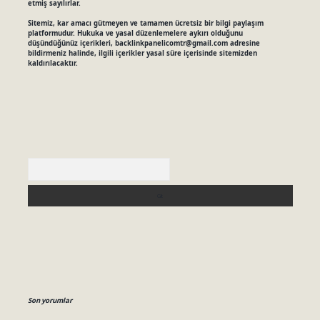
etmiş sayılırlar.
Sitemiz, kar amacı gütmeyen ve tamamen ücretsiz bir bilgi paylaşım
platformudur. Hukuka ve yasal düzenlemelere aykırı olduğunu
düşündüğünüz içerikleri,
backlinkpanelicomtr@gmail.com
adresine
bildirmeniz halinde, ilgili içerikler yasal süre içerisinde sitemizden
kaldırılacaktır.
Arama
Son yorumlar