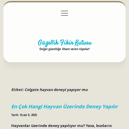
menüyü
Anasayfa
Gizlilik Politikası
Yasal Uyarı
aç
Hakkımızda
Güzellik Fikir Kutusu
Doğal güzelliğe ilham veren tüyolar!
Etiket:
Colgate hayvan deneyi yapıyor mu
En Çok Hangi Hayvan Üzerinde Deney Yapılır
Tarih: Ocak 9, 2025
Hayvanlar üzerinde deney yapılıyor mu? Yasa, bunların